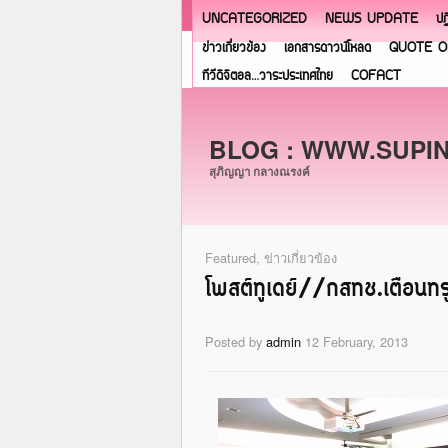
UNCATEGORIZED
NEWS UPDATE
ปฏ
ข่าวเกี่ยวข้อง
เอกสารดาวน์โหลด
QUOTE O
ทีวีดิจิตอล…วาระประเทศไทย
COFACT
BLOG : WWW.SUPI
สุภิญญา กลางณรงค์
Featured
,
ข่าวเกี่ยวข้อง
โพสต์ทูเดย์//กสทช.เตือนทรู
Posted by
admin
12 February, 2013