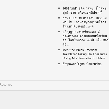
1668 ไม่ฟรี อดีต กสทช. ชี้ กสทช.
ชุดรักษาการต้องแอคทีฟกว่านี้
กสทช. ยอมรับ สายด่วน 1668 ไม่
ฟรี! โป๊ะแตกหลังญาติผู้ป่วยโควิด
โทร.หาเตียงจนเงินหมด
สุภิญญา อดีตบอร์ดกสทช. จี้
กระทรวงดีอี ควรผลักดันเน็ตเรียน
ออนไลน์ให้ทั่วถึงแทนที่จะเซ็นเซอร์
ผู้อื่น
Meet the Press Freedom
Trailblazer Taking On Thailand’s
Rising Misinformation Problem
Empower Digital Citizenship
 Reserved