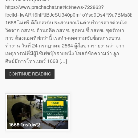
https://www.prachachat.net/ict/news-722863?
fbclid=IwAR16hiRIBJcSU340p0m1oYsd9Ds4R9u7BMs3B
1668 ไม่ฟรี ดีอีเอสเร่งประสานยกเว้นค่าบริการสายด่วนโค
วิดจาก กสทช. ด้านอดีต กสทช. สุดทน ชี้ กสทช. ชุดรักษา
การ ต้องแอคทีฟกว่านี้ เร่งทำ-ลดความซับซ้อนกระบวน
ทำงาน วันที่ 24 กรกฏาคม 2564 ผู้สื่อข่าวรายงานว่า จาก
เหตุการณ์ที่มีผู้ใช้เฟซบุ๊กรายหนึ่ง โพสต์ข้อความว่า ลูก
ศิษย์มีการโทรเบอร์ 1668 […]
CONTINUE READING