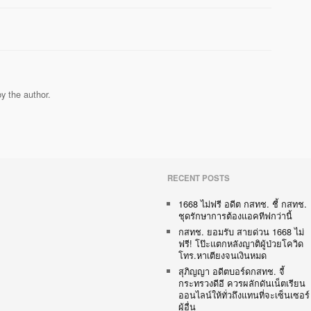
y the author.
RECENT POSTS
1668 ไม่ฟรี อดีต กสทช. ชี้ กสทช.
ชุดรักษาการต้องแอคทีฟกว่านี้
กสทช. ยอมรับ สายด่วน 1668 ไม่
ฟรี! โป๊ะแตกหลังญาติผู้ป่วยโควิด
โทร.หาเตียงจนเงินหมด
สุภิญญา อดีตบอร์ดกสทช. จี้
กระทรวงดีอี ควรผลักดันเน็ตเรียน
ออนไลน์ให้ทั่วถึงแทนที่จะเซ็นเซอร์
ผู้อื่น