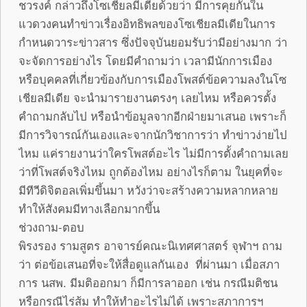
ชวรงค์ กล่าวถึงโซเชียลมีเดียด้วยว่า มีการคุยกันใน
แวดวงคนทำข่าวเรื่องอิทธิพลของโซเชียลมีเดียในการ
กำหนดวาระข่าวสาร ซึ่งปัจจุบันยอมรับว่ามีอย่างมาก ว่า
จะจัดการอย่างไร โดยมีคำถามว่า เวลามีนักการเมือง
หรือบุคคลที่เกี่ยวข้องกับการเมืองโพสต์ข้อความลงในโซ
เชียลมีเดีย จะนำมารายงานตรงๆ เลยไหม หรือควรตั้ง
คำถามกลับไป หรือนำข้อมูลจากอีกฝ่ายมาเสนอ เพราะก็
มีการวิจารณ์กันเองและจากนักวิชาการว่า ทำข่าวง่ายไป
ไหม แค่รายงานว่าใครโพสต์อะไร ไม่มีการตั้งคำถามเลย
ว่าที่โพสต์จริงไหม ถูกต้องไหม อย่างไรก็ตาม ในยุคที่จะ
มีทีวีดิจิตอลเพิ่มขึ้นมา หวังว่าจะสร้างความหลากหลาย
ทำให้สังคมมีทางเลือกมากขึ้น
ช่วงถาม-ตอบ
พิรงรอง รามสูตร อาจารย์คณะนิเทศศาสตร์ จุฬาฯ ถาม
ว่า ต่อข้อเสนอที่จะให้สื่อดูแลกันเอง ที่ผ่านมา เมื่อสภา
การ นสพ. มีมติออกมา ก็มีการลาออก เช่น กรณีมติชน
หรือกรณีไร่ส้ม ทำให้ทำอะไรไม่ได้ เพราะสภาการฯ