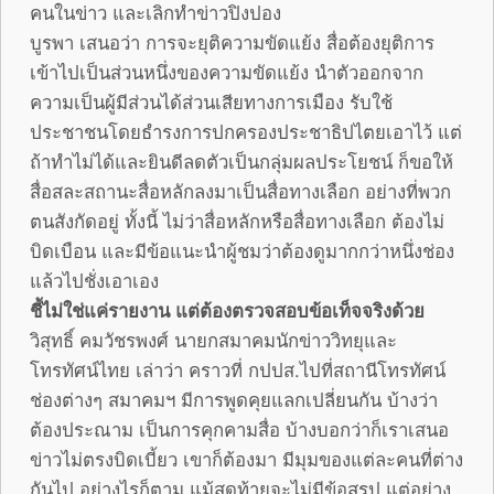
คนในข่าว และเลิกทำข่าวปิงปอง
บูรพา เสนอว่า การจะยุติความขัดแย้ง สื่อต้องยุติการ
เข้าไปเป็นส่วนหนึ่งของความขัดแย้ง นำตัวออกจาก
ความเป็นผู้มีส่วนได้ส่วนเสียทางการเมือง รับใช้
ประชาชนโดยธำรงการปกครองประชาธิปไตยเอาไว้ แต่
ถ้าทำไม่ได้และยินดีลดตัวเป็นกลุ่มผลประโยชน์ ก็ขอให้
สื่อสละสถานะสื่อหลักลงมาเป็นสื่อทางเลือก อย่างที่พวก
ตนสังกัดอยู่ ทั้งนี้ ไม่ว่าสื่อหลักหรือสื่อทางเลือก ต้องไม่
บิดเบือน และมีข้อแนะนำผู้ชมว่าต้องดูมากกว่าหนึ่งช่อง
แล้วไปชั่งเอาเอง
ชี้ไม่ใช่แค่รายงาน แต่ต้องตรวจสอบข้อเท็จจริงด้วย
วิสุทธิ์ คมวัชรพงศ์ นายกสมาคมนักข่าววิทยุและ
โทรทัศน์ไทย เล่าว่า คราวที่ กปปส.ไปที่สถานีโทรทัศน์
ช่องต่างๆ สมาคมฯ มีการพูดคุยแลกเปลี่ยนกัน บ้างว่า
ต้องประณาม เป็นการคุกคามสื่อ บ้างบอกว่าก็เราเสนอ
ข่าวไม่ตรงบิดเบี้ยว เขาก็ต้องมา มีมุมของแต่ละคนที่ต่าง
กันไป อย่างไรก็ตาม แม้สุดท้ายจะไม่มีข้อสรุป แต่อย่าง