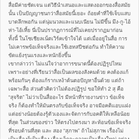
สื่อมีค่ายชัดเจน แต่วิธีนำเสนอและแสดงออกของสื่อสมัย
นั้น เป็นปัญญาชนกว่าสื่อสมัยนี้เยอะ ถ้อยคำที่ใช้เจ็บแสบ
บาดลึกพอกัน แต่นุ่มนวลและแนบเนียน ไม่มีขึ้น มึง-กู-ไอ้
ห่า-ไอ้เหี้ย นี่เป็นปรากฏการณ์ที่ไม่เคยปรากฏมาก่อน
ทั้งนี้ ในโซเชียลเน็ตเวิร์คเข้าใจได้ แต่เมื่ออยู่ในสื่อ การ
ไม่เคารพข้อเท็จจริงและใช้เฮทสปีชต่อกัน ทำให้ความ
ขัดแย้งรุนแรงและหนักยิ่งขึ้น
เขากล่าวว่า ไม่แน่ใจว่าอาการขนาดนี้ต้องปฏิรูปไหม
เพราะอย่างที่เรียนว่าสื่อเป็นผลของสังคมด้วย คงต้องแก้
พร้อมกันๆ ต้องแก้รากเหง้าต้นตอปัญหาอื่นด้วย แต่ถ้า
เฉพาะสื่อ ส่วนตัวคิดว่าไม่ต้องปฏิรูป ขอให้ทำ 2 สุ คือ
“สุจริต” ไม่ว่าเป็นสื่ออะไร มีหน้าที่รายงานข่าว ข้อเท็จ
จริง ก็ต้องทำให้มันตรงกับข้อเท็จจริง อาจมีอคติแอบแฝง
แต่อย่างน้อยต้องรู้ตัวเองและจัดการกับอคติให้เหลือน้อย
ที่สุด ในส่วนของข่าว ให้ตรงไปตรงมา สะท้อนข้อเท็จจริง
ที่รอบด้านที่สุด และ สอง “สุภาพ” ถ้าไม่สุภาพ เรื่องไม่
เป็นเรื่องก็เป็นเรื่อง เรื่องเล็กจะกลายเป็นเรื่องใหญ่ อย่าง