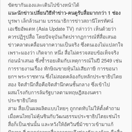
ขัดขากันเองและเดินไปข้างหน้าได้
แนะนักข่าวเปลี่ยนวิธีทำข่าว-คนดูรับสื่อมากกว่า 1 ช่อง
บูรพา เล็กล้วนงาม บรรณาธิการข่าวสถานีโทรทัศน์
เอเชียอัพเดท (Asia Update TV) กล่าวว่า เห็นด้วยว่า
ควรปฏิรูปสื่อ โดยปัจจุบันเกิดปรากฏการณ์ที่สื่อเสนอ
ข่าวคลาดเคลื่อนจากความเป็นจริง ซึ่งตนเองไม่แปลกใจ
เพราะมองว่า เกิดจาก หนึ่ง สื่อไม่ตรวจสอบข้อเท็จจริง
ก่อนนำเสนอ ซึ่งซ้ำรอยเดิมกับเหตุการณ์ในปี 2549 เช่น
การรายงานเรื่อง ทักษิณขายหุ้นไม่เสียภาษี การขอนา
ยกฯ พระราชทาน ซึ่งไม่สอดคล้องกับหลักประชาธิปไตย
สอง จิตสำนึกสื่อคือจิตสำนึกคนชั้นกลาง ซึ่งเข้าไป
ผสมโรงกับการล้มรัฐบาลตามทฤษฎีสองนครา
ประชาธิปไตย
สาม สื่อเป็นผลผลิตแบบไทยๆ ถูกกดทับไม่ให้ตั้งคำถาม
เมื่อคนไทยไม่คุ้นชินกับวัฒนธรรมประชาธิปไตยเช่นไร
สื่อก็เป็นเช่นนั้น และหวังให้อัศวินขี่ม้าขาวเข้ามาแก้
ปัญหา สี่ ขอกล่าวหาสื่ออาจรวมถึงช่องตัวเองด้วย คือสื่อ