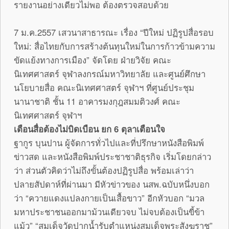
รายงานอย่างเดียวไม่พอ ต้องตรวจสอบด้วย
7 ม.ค.2557 เสวนาสาธารณะ เรื่อง “ปีใหม่ ปฏิรูปสื่อรอบ
ใหม่: สื่อไทยกับการสร้างต้นทุนใหม่ในการก้าวข้ามความ
ขัดแย้งทางการเมือง” จัดโดย ฝ่ายวิจัย คณะ
นิเทศศาสตร์ จุฬาลงกรณ์มหาวิทยาลัย และศูนย์ศึกษา
นโยบายสื่อ คณะนิเทศศาสตร์ จุฬาฯ ที่ศูนย์ประชุม
นานาชาติ ชั้น 11 อาคารมงกุฎสมมติวงศ์ คณะ
นิเทศศาสตร์ จุฬาฯ
เตือนสื่อต้องไม่บิดเบือน ยก 6 ตุลาเตือนใจ
ฐากูร บุนปาน ผู้จัดการทั่วไปและที่ปรึกษาหนังสือพิมพ์
ข่าวสด และหนังสือพิมพ์ประชาชาติธุรกิจ เริ่มโดยกล่าว
ว่า ส่วนตัวคิดว่าไม่ถึงขั้นต้องปฏิรูปสื่อ พร้อมเล่าว่า
ปลายสัปดาห์ที่ผ่านมา มีหัวข่าวของ นสพ.ฉบับหนึ่งบอก
ว่า “ควายแดงแปลงกายเป็นเสื้อขาว” อีกหัวบอก “มวล
มหาประชาชนออกมาม้วนเดียวจบ ไม่จบต้องเป็นขี้ข้า
แม้ว” “สมเด็จวัดปากน้ำรับตำแหน่งสมเด็จพระสังฆราช”