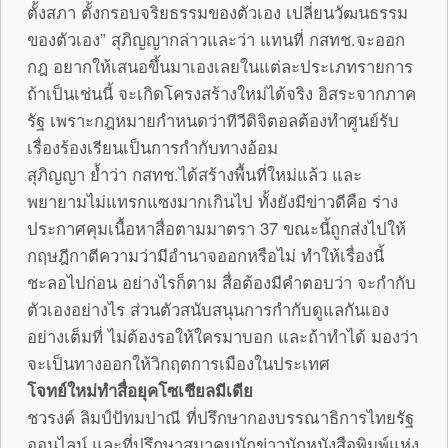
ตั้งสภา ตั้งกรอบจริยธรรมของตัวเอง เปลี่ยนวัฒนธรรม
ของตัวเอง” สุภิญญากล่าวและว่า แทนที่ กสทช.จะออก
กฎ อยากให้เสนอขึ้นมาเองเลยในแต่ละประเภทรายการ
ถ้าเป็นเช่นนี้ จะเกิดโครงสร้างใหม่ได้จริง อิสระจากภาค
รัฐ เพราะกฎหมายกำหนดว่าทีวีดิจิตอลต้องทำศูนย์รับ
เรื่องร้องเรียนเป็นการกำกับทางอ้อม
สุภิญญา ย้ำว่า กสทช.ได้สร้างพื้นที่ใหม่แล้ว และ
พยายามไม่แทรกแซงมากเกินไป ทั้งยังมีข่าวดีคือ ร่าง
ประกาศคุมเนื้อหาสื่อตามมาตรา 37 ขณะนี้ถูกส่งไปให้
กฤษฎีกาตีความว่ามีอำนาจออกหรือไม่ ทำให้เรื่องนี้
ชะลอไปก่อน อย่างไรก็ตาม สื่อต้องมีคำตอบว่า จะกำกับ
ตัวเองอย่างไร ส่วนตัวสนับสนุนการกำกับดูแลกันเอง
อย่างเต็มที่ ไม่ต้องรอให้ใครมาบอก และถ้าทำได้ มองว่า
จะเป็นทางออกให้วิกฤตการเมืองในประเทศ
โจทย์ใหม่ทำสื่อยุคโซเชียลมีเดีย
ชวรงค์ ลิมป์ปัทมปาณี ที่ปรึกษากองบรรณาธิการไทยรัฐ
ออนไลน์ และที่ปรึกษาสมาคมนักข่าวนักหนังสือพิมพ์แห่ง