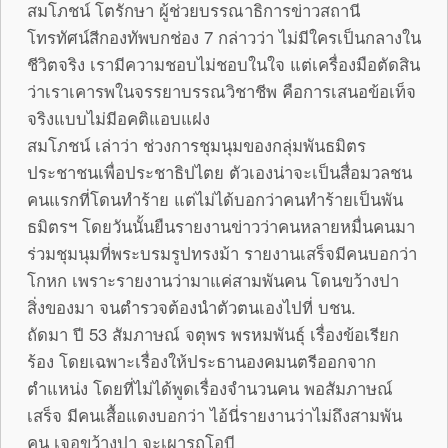
สมโภชน์ โตรักษา ผู้ช่วยบรรณาธิการข่าวสถานี
โทรทัศน์สีกองทัพบกช่อง 7 กล่าวว่า ไม่มีใครเป็นกลางใน
ชีวิตจริง เรามีความชอบไม่ชอบในใจ แต่เครื่องมือตัดสิน
ว่าเราเคารพในจรรยาบรรณวิชาชีพ คือการเสนอข้อเท็จ
จริงแบบไม่มีอคติแอบแฝง
สมโภชน์ เล่าว่า ช่วงการชุมนุมของกลุ่มพันธมิตร
ประชาชนเพื่อประชาธิปไตย ตัวเองน่าจะเป็นสื่อมวลชน
คนแรกที่โดนทำร้าย แต่ไม่ได้บอกว่าคนทำร้ายเป็นพัน
ธมิตรฯ โดยวันนั้นยืนรายงานข่าวว่าคนหลายหมื่นคนมา
ร่วมชุมนุมที่พระบรมรูปทรงม้า รายงานเสร็จมีคนบอกว่า
โกหก เพราะรายงานว่ามาแค่สามพันคน โดนขว้างปา
สิ่งของมา จนตำรวจต้องนำตัวตนเองไปที่ บชน.
ถัดมา ปี 53 สัมภาษณ์ จตุพร พรหมพันธุ์ เรื่องข้อเรียก
ร้อง โดยเฉพาะเรื่องให้ประธานองคมนตรีออกจาก
ตำแหน่ง โดยที่ไม่ได้พูดเรื่องจำนวนคน พอสัมภาษณ์
เสร็จ มีคนเสื้อแดงบอกว่า ไอ้นี่รายงานว่าไม่ถึงสามพัน
คน เจอขว้างปา จะเผารถโอบี