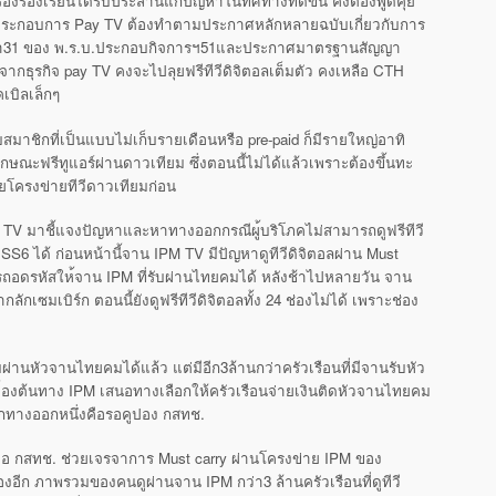
รื่องร้องเรียนได้รับประสานแก้
ปัญหาในทิศทางที่ดีขึ้น คงต้องพูดคุย
ู้ประกอบการ Pay TV ต้องทำตามประกาศหลักหลายฉบับเกี
่ยวกับการ
รา31 ของ พ.ร.บ.ประกอบกิจการฯ51และประกา
ศมาตรฐานสัญญา
จากธุรกิ
จ pay TV คงจะไปลุยฟรีทีวีดิจิตอลเต็มตัว
คงเหลือ CTH
คเบิลเล็กๆ
สมาชิกที่เป็นแบบไม่เ
ก็บรายเดือนหรือ pre-paid ก็มีรายใหญ่อาทิ
ลักษณะฟ
รีทูแอร์ผ่านดาวเทียม ซึ่งตอนนี้ไม่ได้แล้วเพราะต้องข
ึ้นทะ
ดยโครงข่ายที
วีดาวเทียมก่อน
 IPM TV มาชี้แจงปัญหาและหาทางออกกรณีผู
้บริโภคไม่สามารถดูฟรีทีวี
S6 ได้ ก่อนหน้านี้จาน IPM TV มีปัญหาดูทีวีดิจิตอลผ่าน Must
รถอดรหัสให
้จาน IPM ที่รับผ่านไทยคมได้ หลังช้าไปหลายวัน จาน
ักเซมเบิร์ก ตอนนี้ยังดูฟรีทีวีดิจิตอลทั้ง 2
4 ช่องไม่ได้ เพราะช่อง
ผ่า
นหัวจานไทยคมได้แล้ว แต่มีอีก3ล้านกว่าครัวเรือนที่ม
ีจานรับหัว
บื้องต้นทาง IPM เสนอทางเลือกให้ครัวเรือนจ่ายเง
ินติดหัวจานไทยคม
 อีกทางออกหนึ่งคือรอคูปอง กสทช.
 คือ กสทช. ช่วยเจรจาการ Must carry ผ่านโครงข่าย IPM ของ
งอีก ภาพรวมของคนดูผ่านจาน IPM กว่า3 ล้านครัวเรือนที่ดูทีวี