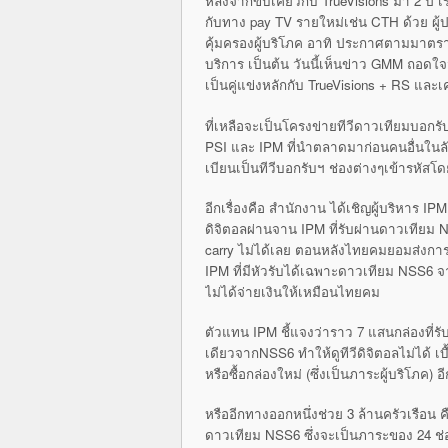
หลังจากขับเคี่ยวกับ TrueVisions มา 2 ปี เ
กับทาง pay TV รายใหม่เช่น CTH ด้วย ผ
คุ้มครองผู้บริโภค อาทิ ประกาศตามมาต
บริการ เป็นต้น วันนี้เห็นข่าว GMM ถอดใจ
เป็นคู่แข่งหลักกับ TrueVisions + RS และเ
ที่เหลือจะเป็นโครงข่ายทีวีดาวเ
ทียมบอกรับ
PSI และ IPM ที่นำตลาดมาก่อนคนอื่นใน
เบียนเป็นทีวีบอกรับฯ ช่องต่างๆเข้ารหัสโ
อีกเรื่องคือ สำนักงาน ได้เชิญผู้บริหาร
ดิจิต
อลผ่านจาน IPM ที่รับผ่านดาวเทียม NS
carry ไม่ได้เลย ตอนหลังไทยคมยอมส่งกา
IPM ที่มีหัวรับได้เฉพาะดาวเทียม NSS6 จากล
ไม่ได้จ่ายเงินให้เหมื
อนไทยคม
ตัวแทน IPM ชี้แจงว่าราว 7 แสนกล่องที่รับ
เดียวจากNSS6 ทำให้ดูทีวีดิจิตอลไม่ได้ เ
หรือซื้อกล่องใ
หม่ (ซึ่งเป็นภาระผู้บริโภค)
หรืออีกทางออกหนึ่งช่วย 3 ล้านครัวเรือน
ดาวเทียม NSS6 ซึ่งจะเป็นภาระของ 24 ช่อ