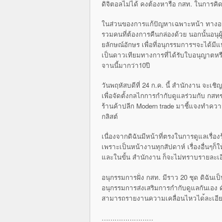
ดิจิตอลไ
ม่ได้ คงต้องหารือ กสท. ในการคิ
ในส่วนของการแก้ปัญหาเฉพาะหน้า ทางอนุผ
รวมคนที่ต้องการคืนกล่องด้วย นอกนั้นอนุ
ยลักษณ์อ
ักษร เพื่อที่อนุกรรมการฯจะได้มี
เป็นดาวเทียมทางการที่ไ
ด้รับใบอนุญาตห
จานน
ี้มากว่า10ปี
วันพฤหัสบดีที่ 24 ก.ค. นี้ สำนักงาน จะเชิ
เพื่อจัดตั้งกลไกการกำกับดูแลร่
วมกับ กสทช
ร้านค้าปลีก
Modern trade มาชี้แจงทำความเข
กลิสต์
เนื่องจากดิฉันมีหน้าที่ตรงในกา
รดูแลเรื่อง
เพร
าะเป็นหน้างานทุกสัปดาห์ เรื่องอื่นๆก
และในขั้น สำนักงาน ก็จะไม่ทราบรายละเอ
อนุกรรมการฝั่ง กสท. มีราว 20 ชุด ดิฉันเป
อนุกรรมการส่งเสริมการกำกับดูแล
กันเอง 
สามารถรายงานความเคลื่อนไหวได
้ละเอ
……………………