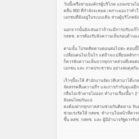
วันนี้เครือข่ายองค์กรผู้บริโภค
แถลงข่ายไม่เ
คลื่น 900 ที่กำลังจะหมด เพราะมองว่าทำใ
เอกชนที่ยังอ
ยู่ในระบบเดิม ส่วนผู้บริโภคยั
นอกจากนั้นยังเสนอว่าถ้าจะมีการ
ปรับแก้ไ
กสทช. ควรต้องรับฟังความเห็นรอบด้านแ
ตามนั้น โปรดติดตามตอนต่อไปค่ะ ตอนนี้ก็
เปลี่ยนคนไม่เป็นไร แต่ถ้าจะเปลี่ยนหลัก
ก็ควรฟังความเห็นจากท
ุกภาคส่วนที่เคยต่อสู
เอกชน และ ภาคประชาชน อย่างสมดุลกัน
เร็วๆนี้จะให้ สำนักงานจัดเวทีเสวนาโต๊ะ
จัด
สรรคลื่นความถี่ฯ และการกำกับดูแลอีกค
กลืนไม่เข้าคายไม่ออก ทำงานเรื่องนี้มา 2 ท
สังคมไทยกันแน่
คงต้องฝากทุกภาคส่วนช่วยกันติดต
าม จับ
ช่วยเร่งรัดให้ กสทช. ทำงานในหน้าที่ควร
ขึ้น คสช. กสทช. และ ผู้มีอำนาจรัฐควรรั