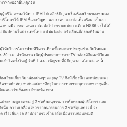
ดหาทางออกอื่นๆดูก่อน
ู้บริโภคฯขอให้ทาง IPM ไปเคลียร์ปัญหาเรื่องร้องเรียนข
องทุกเคส
ผู้บริโภคฯให้ IPM ชี้แจงปัญหา ผลกระทบ และข้อเท็จจริงมาเป็นลา
แนวท
างพิจารณาเสนอ กสท.ต่อไป เพราะแม้ดาวเทียม NSS6 จะไม่ได้
รือสัมปทานในประเ
ทศไทย แต่ de facto ครัวเรือนมีกล่องที่รับผ่าน
ญผู้ให้บริการโครงข่าย
ทีวีดาวเทียมทั้งหมดมาประชุมร่ว
มกับไทยคม
. 30 ก.ค. สำนักงาน เชิญผู้ประกอบการขายTV กล่องดิจิตอลทีวีและ
้าใจครั้งใหญ่ วันที่ 1 ส.ค. เชิญรายที่มีปัญหาอ
าจโดนจ่อแบล็
ร้องเรียนเกี่ยวกับก
ล่องต่างๆของ pay TV จึงมีเรื่องนี้เยอะหน่อยนะคะ
็ให้ความสำคัญเช่นก
ันแต่บางทีอยู่ในกระบวนการอนุกร
รมการฯชุดอื่น
ียดจนกว่าเรื
่องจะเข้าบอร์ด กสท.
็นประธานดูแลตรงอยู่ 2 ชุดคืออนุกรรมการคุ้มครองผู้บริ
โภคฯ และ
ดังนั้น ความเคลื่อนไหวจากอนุกรร
มการ 2 ชุดที่ดูแลตรงนี้ จะ
ียด เรื่องอื่นๆ รอ สำนักงานชงเข้าบอร์ดเพื่อทราบก่อนลง
มติ