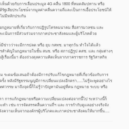
ห็นด้วยกับการเลื่อ
นประมูล 4G คลื่น 1800 ที่หมดสัมปทาน หรือ
ห้รัฐเสียประโยชน
์จากมูลค่าคลื่นความถี่และเป็นก
ารเอื้อประโยชน์ให้
งไม่มีหลักประกั
น
ขกฎหมายที่เกี่ยวกับการ
ปฏิรูปโทรคมนาคม สื่อสารมวลชน และ
ล
ะเน้นการมีส่วนร่วมจากภาคประชาสังคมและผู้บริโภคด้วย
มีข่าวว่าจะมีการปลด หรือ ยุบ กสทช. มาทุกวัน ทำใจได้แล้ว
การสำคัญในก
ฎหมายในชั้น สนช. หรือ สภาปฏิรูป คสช. และ กลุ่มต่างๆ
้เรื่องนี้
มา ต้องถ่วงดุลความคิดเห็นจากภาครา
ชการ รัฐวิสาหกิจ
กลม ระดมข้อเสนอถ้าต้องมีการปรับแก้
ไขกฎหมายที่เกี่ยวข้องกับการ
รั้ง หลังมีรัฐธรรมนูญมีการเปลี่ยนแป
ลงอีกครา…..ไม่รู้จะพูดอย่างไ
ร
ศวรรษ มาถึงจุดนี้ก็ไม่รู้ว่าปัญหามัน
อยู่ที่คน กฎหมาย ระบบ หรือ
ตา การแก้กฎหมายหรือความเปลี่ยนแปล
งต่อจากนี้ไป ระหว่างนี้ก็
จะทำ เช่น การจั
ดสรรคลื่นความถี่ฯ และ การกำกับดูแลอย่างจริงจัง
บฟังความเห็น
จากองค์กรผู้บริโภคและภาคประชาส
ังคมให้มากขึ้น….