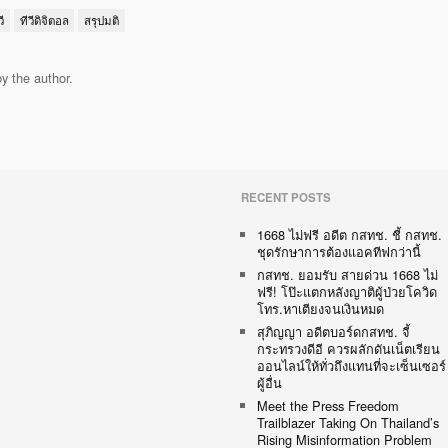
ี
ทีวีดิจิตอล
สรุปมติ
y the author.
RECENT POSTS
1668 ไม่ฟรี อดีต กสทช. ชี้ กสทช.
ชุดรักษาการต้องแอคทีฟกว่านี้
กสทช. ยอมรับ สายด่วน 1668 ไม่
ฟรี! โป๊ะแตกหลังญาติผู้ป่วยโควิด
โทร.หาเตียงจนเงินหมด
สุภิญญา อดีตบอร์ดกสทช. จี้
กระทรวงดีอี ควรผลักดันเน็ตเรียน
ออนไลน์ให้ทั่วถึงแทนที่จะเซ็นเซอร์
ผู้อื่น
Meet the Press Freedom
Trailblazer Taking On Thailand’s
Rising Misinformation Problem