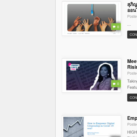
สุภิ
ออนไล
Poste
...
0
CON
Meet
Risi
Poste
Takin
0
Featu
CON
Empo
Poste
HIGH