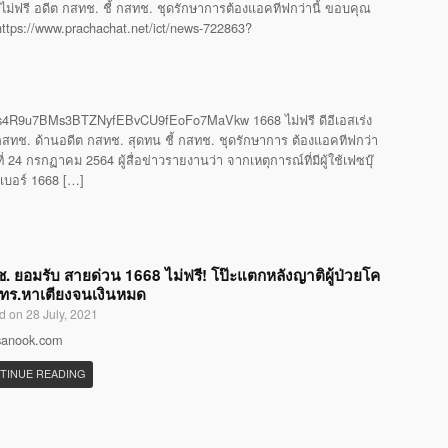
ไม่ฟรี อดีต กสทช. ชี้ กสทช. ชุดรักษาการต้องแอคทีฟกว่านี้ ขอบคุณ
 https://www.prachachat.net/ict/news-722863?
4R9u7BMs3BTZNyfEBvCU9fEoFo7MaVkw 1668 ไม่ฟรี ดีอีเอสเร่ง
ทช. ด้านอดีต กสทช. สุดทน ชี้ กสทช. ชุดรักษาการ ต้องแอคทีฟกว่า
24 กรกฏาคม 2564 ผู้สื่อข่าวรายงานว่า จากเหตุการณ์ที่มีผู้ใช้เฟซบุ๊
รเบอร์ 1668 […]
. ยอมรับ สายด่วน 1668 ไม่ฟรี! โป๊ะแตกหลังญาติผู้ป่วยโค
โทร.หาเตียงจนเงินหมด
d on 28 July, 2021
 sanook.com
TINUE READING