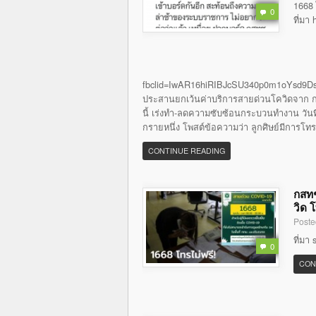
1668 
0
ที่มา
fbclid=IwAR16hiRIBJcSU340p0m1oYsd9Ds
ประสานยกเว้นค่าบริการสายด่วนโควิดจาก กส
นี้ เร่งทำ-ลดความซับซ้อนกระบวนทำงาน วันที่ 
กรายหนึ่ง โพสต์ข้อความว่า ลูกศิษย์มีการโท
CONTINUE READING
กสทช
วิด 
Poste
ที่มา
0
CON