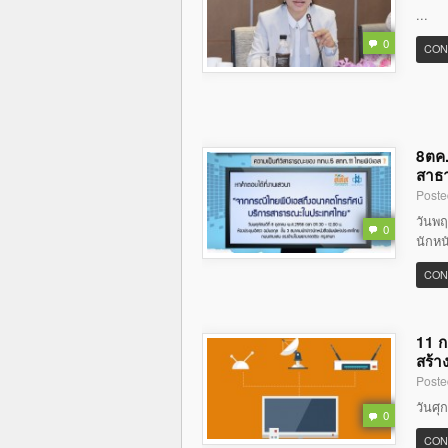
...
0
CON
8ตค.
สาธ
Poste
วันพฤ
0
นักหน
CON
11 ก
สร้า
Poste
วันศุ
0
CON