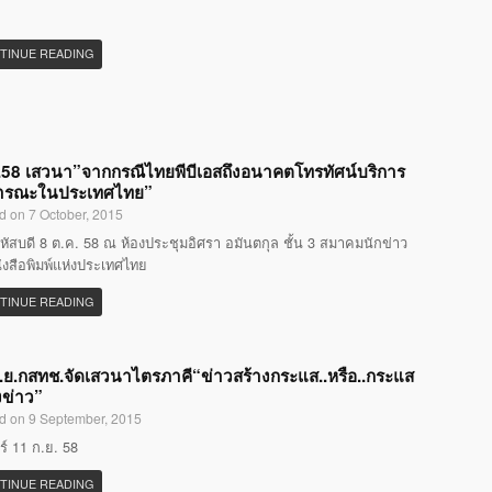
TINUE READING
58 เสวนา”จากกรณีไทยพีบีเอสถึงอนาคตโทรทัศน์บริการ
ารณะในประเทศไทย”
d on 7 October, 2015
หัสบดี 8 ต.ค. 58 ณ ห้องประชุมอิศรา อมันตกุล ชั้น 3 สมาคมนักข่าว
ังสือพิมพ์แห่งประเทศไทย
TINUE READING
.ย.กสทช.จัดเสวนาไตรภาคี“ข่าวสร้างกระแส..หรือ..กระแส
งข่าว”
d on 9 September, 2015
กร์ 11 ก.ย. 58
TINUE READING