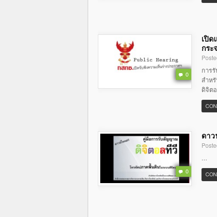
เปิด
กระจ
Poste
การร
0
สำหรั
ดิจิต
CON
ดาวน
Poste
...
0
CON