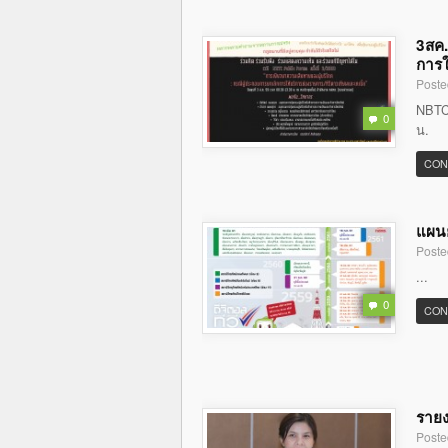
3สค.
การใ
Poste
NBTC 
0
น.
CON
แผนย
Poste
...
0
CON
รายง
Poste