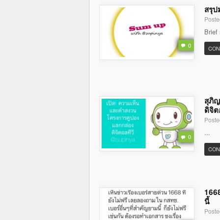
สรุป
Poste
Brief
0
CON
สุภิ
ดิจิต
Poste
...
0
CON
1668
นี้
Poste