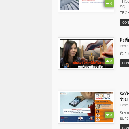
THOU
0
SOLU
TECH
CON
สิ่ง
Poste
ที่มา 
0
CON
นักว
ร่วม
Poste
รับชม
0
อย่าง
CON