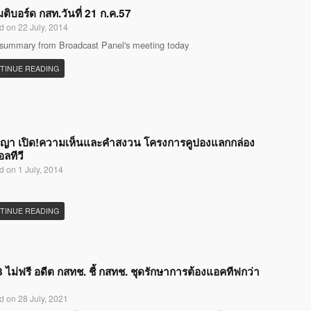
มติบอร์ด กสท.วันที่ 21 ก.ค.57
d on 22 July, 2014
 summary from Broadcast Panel's meeting today
TINUE READING
ญญา เปิด!ความเห็นและคำสงวน โครงการคูปองแลกกล่อง
อลทีวี
d on 1 July, 2014
TINUE READING
 ไม่ฟรี อดีต กสทช. ชี้ กสทช. ชุดรักษาการต้องแอคทีฟกว่า
d on 28 July, 2021