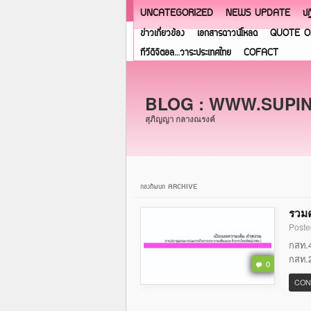
UNCATEGORIZED
NEWS UPDATE
ปฏ
ข่าวเกี่ยวข้อง
เอกสารดาวน์โหลด
QUOTE O
ทีวีดิจิตอล…วาระประเทศไทย
COFACT
BLOG : WWW.SUPI
สุภิญญา กลางณรงค์
กองทัพบก ARCHIVE
รวมค
Poste
กสท.4
กสท.2
0
CON