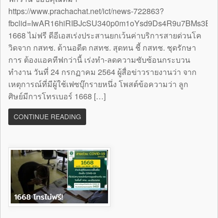
https://www.prachachat.net/ict/news-722863?
fbclid=IwAR16hiRIBJcSU340p0m1oYsd9Ds4R9u7BMs3B
1668 ไม่ฟรี ดีอีเอสเร่งประสานยกเว้นค่าบริการสายด่วนโค
วิดจาก กสทช. ด้านอดีต กสทช. สุดทน ชี้ กสทช. ชุดรักษา
การ ต้องแอคทีฟกว่านี้ เร่งทำ-ลดความซับซ้อนกระบวน
ทำงาน วันที่ 24 กรกฏาคม 2564 ผู้สื่อข่าวรายงานว่า จาก
เหตุการณ์ที่มีผู้ใช้เฟซบุ๊กรายหนึ่ง โพสต์ข้อความว่า ลูก
ศิษย์มีการโทรเบอร์ 1668 […]
CONTINUE READING