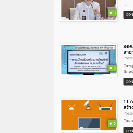
...
0
CON
8ตค.
สาธ
Poste
วันพฤ
0
นักหน
CON
11 ก
สร้า
Poste
วันศุ
0
CON