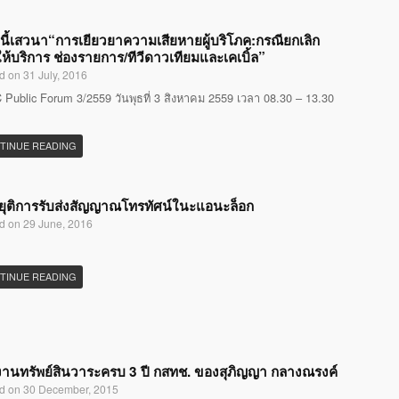
นี้เสวนา“การเยียวยาความเสียหายผู้บริโภค:กรณียกเลิก
ห้บริการ ช่องรายการ/ทีวีดาวเทียมและเคเบิ้ล”
d on 31 July, 2016
Public Forum 3/2559 วันพุธที่ 3 สิงหาคม 2559 เวลา 08.30 – 13.30
TINUE READING
ุติการรับส่งสัญญาณโทรทัศน์ในะแอนะล็อก
d on 29 June, 2016
TINUE READING
านทรัพย์สินวาระครบ 3 ปี กสทช. ของสุภิญญา กลางณรงค์
d on 30 December, 2015