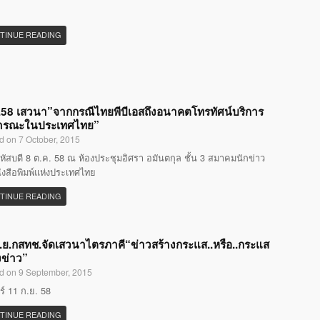
TINUE READING
58 เสวนา”จากกรณีไทยพีบีเอสถึงอนาคตโทรทัศน์บริการ
ารณะในประเทศไทย”
d on 7 October, 2015
หัสบดี 8 ต.ค. 58 ณ ห้องประชุมอิศรา อมันตกุล ชั้น 3 สมาคมนักข่าว
ังสือพิมพ์แห่งประเทศไทย
TINUE READING
.ย.กสทช.จัดเสวนาไตรภาคี“ข่าวสร้างกระแส..หรือ..กระแส
งข่าว”
d on 9 September, 2015
กร์ 11 ก.ย. 58
TINUE READING