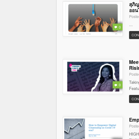
สุภิ
ออนไล
Poste
...
0
CON
Meet
Risi
Poste
Takin
0
Featu
CON
Empo
Poste
HIGH