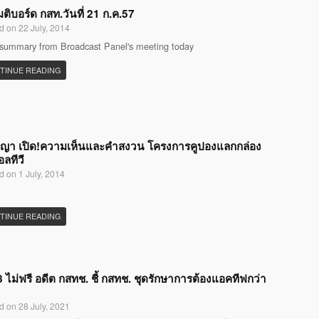
มติบอร์ด กสท.วันที่ 21 ก.ค.57
d on 22 July, 2014
 summary from Broadcast Panel's meeting today
TINUE READING
ญญา เปิด!ความเห็นและคำสงวน โครงการคูปองแลกกล่อง
อลทีวี
d on 1 July, 2014
TINUE READING
 ไม่ฟรี อดีต กสทช. ชี้ กสทช. ชุดรักษาการต้องแอคทีฟกว่า
d on 28 July, 2021