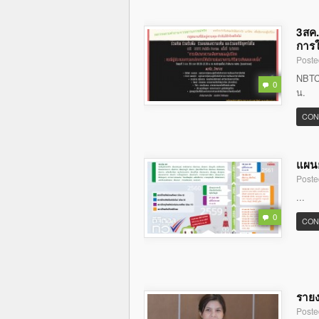
3สค.
การใ
Poste
NBTC 
0
น.
CON
แผนย
Poste
...
0
CON
รายง
Poste