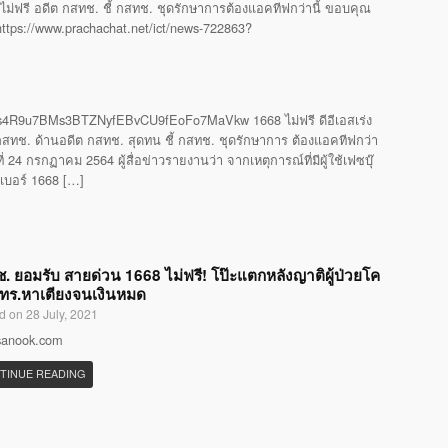
ไม่ฟรี อดีต กสทช. ชี้ กสทช. ชุดรักษาการต้องแอคทีฟกว่านี้ ขอบคุณ
 https://www.prachachat.net/ict/news-722863?
4R9u7BMs3BTZNyfEBvCU9fEoFo7MaVkw 1668 ไม่ฟรี ดีอีเอสเร่ง
ทช. ด้านอดีต กสทช. สุดทน ชี้ กสทช. ชุดรักษาการ ต้องแอคทีฟกว่า
24 กรกฏาคม 2564 ผู้สื่อข่าวรายงานว่า จากเหตุการณ์ที่มีผู้ใช้เฟซบุ๊
รเบอร์ 1668 […]
. ยอมรับ สายด่วน 1668 ไม่ฟรี! โป๊ะแตกหลังญาติผู้ป่วยโค
โทร.หาเตียงจนเงินหมด
d on 28 July, 2021
 sanook.com
TINUE READING