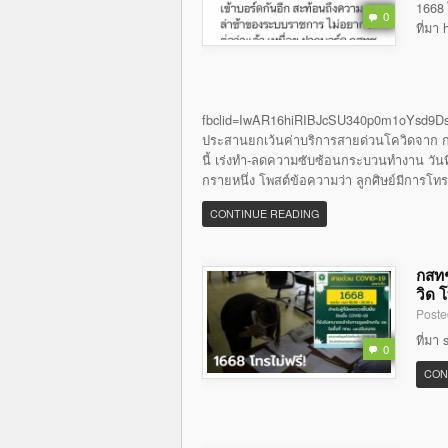
1668 
0
ที่มา
fbclid=IwAR16hiRIBJcSU340p0m1oYsd9Ds
ประสานยกเว้นค่าบริการสายด่วนโควิดจาก กส
นี้ เร่งทำ-ลดความซับซ้อนกระบวนทำงาน วันที่ 
กรายหนึ่ง โพสต์ข้อความว่า ลูกศิษย์มีการโท
CONTINUE READING
กสทช
วิด 
Poste
ที่มา
0
CON