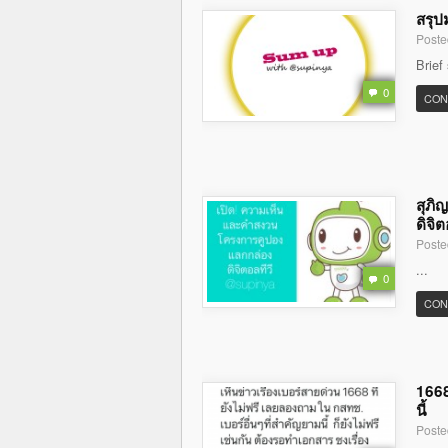
สรุป
Poste
Brief
0
CON
สุภิ
ดิจิต
Poste
...
0
CON
1668
นี้
Poste