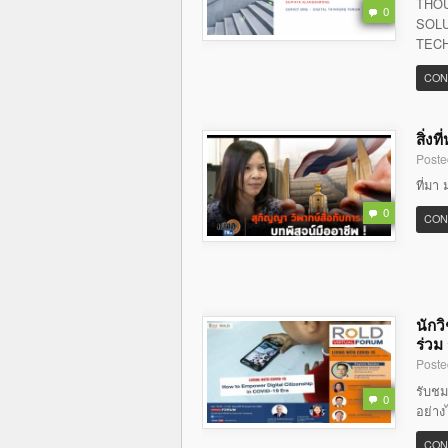
THOU
0
SOLU
TECH
CON
สิ่ง
Poste
ที่มา 
0
CON
นักว
ร่วม
Poste
รับชม
0
อย่าง
CON