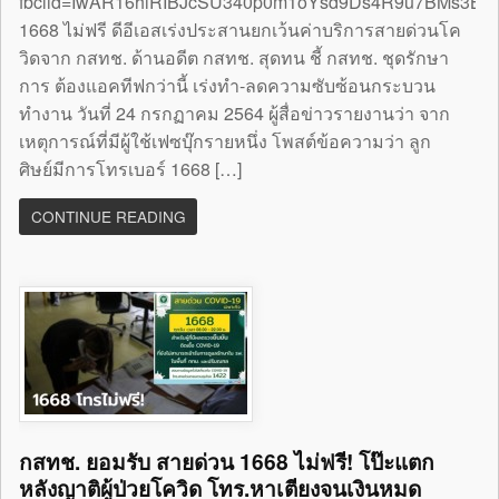
fbclid=IwAR16hiRIBJcSU340p0m1oYsd9Ds4R9u7BMs3B
1668 ไม่ฟรี ดีอีเอสเร่งประสานยกเว้นค่าบริการสายด่วนโค
วิดจาก กสทช. ด้านอดีต กสทช. สุดทน ชี้ กสทช. ชุดรักษา
การ ต้องแอคทีฟกว่านี้ เร่งทำ-ลดความซับซ้อนกระบวน
ทำงาน วันที่ 24 กรกฏาคม 2564 ผู้สื่อข่าวรายงานว่า จาก
เหตุการณ์ที่มีผู้ใช้เฟซบุ๊กรายหนึ่ง โพสต์ข้อความว่า ลูก
ศิษย์มีการโทรเบอร์ 1668 […]
CONTINUE READING
กสทช. ยอมรับ สายด่วน 1668 ไม่ฟรี! โป๊ะแตก
หลังญาติผู้ป่วยโควิด โทร.หาเตียงจนเงินหมด