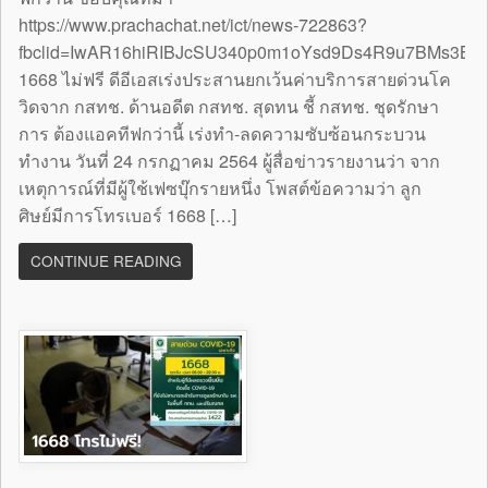
https://www.prachachat.net/ict/news-722863?
fbclid=IwAR16hiRIBJcSU340p0m1oYsd9Ds4R9u7BMs3B
1668 ไม่ฟรี ดีอีเอสเร่งประสานยกเว้นค่าบริการสายด่วนโค
วิดจาก กสทช. ด้านอดีต กสทช. สุดทน ชี้ กสทช. ชุดรักษา
การ ต้องแอคทีฟกว่านี้ เร่งทำ-ลดความซับซ้อนกระบวน
ทำงาน วันที่ 24 กรกฏาคม 2564 ผู้สื่อข่าวรายงานว่า จาก
เหตุการณ์ที่มีผู้ใช้เฟซบุ๊กรายหนึ่ง โพสต์ข้อความว่า ลูก
ศิษย์มีการโทรเบอร์ 1668 […]
CONTINUE READING