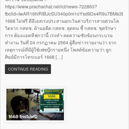
https://www.prachachat.net/ict/news-722863?
fbclid=IwAR16hiRIBJcSU340p0m1oYsd9Ds4R9u7BMs3B
1668 ไม่ฟรี ดีอีเอสเร่งประสานยกเว้นค่าบริการสายด่วนโค
วิดจาก กสทช. ด้านอดีต กสทช. สุดทน ชี้ กสทช. ชุดรักษา
การ ต้องแอคทีฟกว่านี้ เร่งทำ-ลดความซับซ้อนกระบวน
ทำงาน วันที่ 24 กรกฏาคม 2564 ผู้สื่อข่าวรายงานว่า จาก
เหตุการณ์ที่มีผู้ใช้เฟซบุ๊กรายหนึ่ง โพสต์ข้อความว่า ลูก
ศิษย์มีการโทรเบอร์ 1668 […]
CONTINUE READING