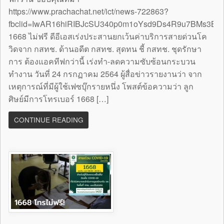
https://www.prachachat.net/ict/news-722863?
fbclid=IwAR16hiRIBJcSU340p0m1oYsd9Ds4R9u7BMs3B
1668 ไม่ฟรี ดีอีเอสเร่งประสานยกเว้นค่าบริการสายด่วนโค
วิดจาก กสทช. ด้านอดีต กสทช. สุดทน ชี้ กสทช. ชุดรักษา
การ ต้องแอคทีฟกว่านี้ เร่งทำ-ลดความซับซ้อนกระบวน
ทำงาน วันที่ 24 กรกฏาคม 2564 ผู้สื่อข่าวรายงานว่า จาก
เหตุการณ์ที่มีผู้ใช้เฟซบุ๊กรายหนึ่ง โพสต์ข้อความว่า ลูก
ศิษย์มีการโทรเบอร์ 1668 […]
CONTINUE READING