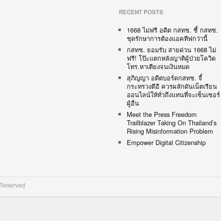
RECENT POSTS
1668 ไม่ฟรี อดีต กสทช. ชี้ กสทช.
ชุดรักษาการต้องแอคทีฟกว่านี้
กสทช. ยอมรับ สายด่วน 1668 ไม่
ฟรี! โป๊ะแตกหลังญาติผู้ป่วยโควิด
โทร.หาเตียงจนเงินหมด
สุภิญญา อดีตบอร์ดกสทช. จี้
กระทรวงดีอี ควรผลักดันเน็ตเรียน
ออนไลน์ให้ทั่วถึงแทนที่จะเซ็นเซอร์
ผู้อื่น
Meet the Press Freedom
Trailblazer Taking On Thailand’s
Rising Misinformation Problem
Empower Digital Citizenship
 Reserved