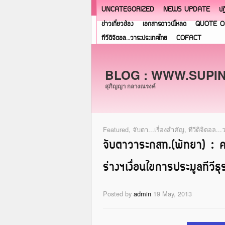
UNCATEGORIZED
NEWS UPDATE
ปฏ
ข่าวเกี่ยวข้อง
เอกสารดาวน์โหลด
QUOTE O
ทีวีดิจิตอล…วาระประเทศไทย
COFACT
BLOG : WWW.SUPI
สุภิญญา กลางณรงค์
Featured
,
จับตา...เรื่องสำคัญ
,
ทีวีดิจิตอล.
จับตาวาระกสท.(พัทยา) : 
ร่างฯเงื่อนไขการประมูลทีวีธุ
Posted by
admin
19 May, 2013