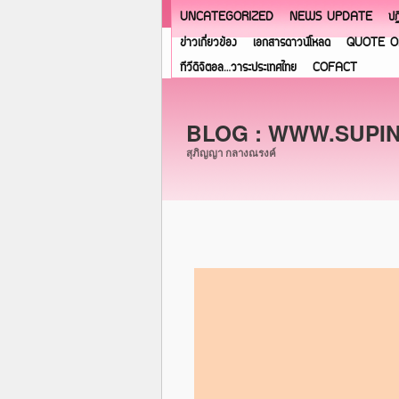
UNCATEGORIZED
NEWS UPDATE
ปฏ
ข่าวเกี่ยวข้อง
เอกสารดาวน์โหลด
QUOTE O
ทีวีดิจิตอล…วาระประเทศไทย
COFACT
BLOG : WWW.SUPI
สุภิญญา กลางณรงค์