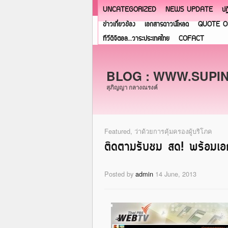
UNCATEGORIZED
NEWS UPDATE
ปฏ
ข่าวเกี่ยวข้อง
เอกสารดาวน์โหลด
QUOTE O
ทีวีดิจิตอล…วาระประเทศไทย
COFACT
BLOG : WWW.SUPI
สุภิญญา กลางณรงค์
Featured
,
ว่าด้วยการคุ้มครองผู้บริโภค
ติดตามรับชม สด! พร้อมเ
Posted by
admin
14 June, 2013