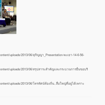
content/uploads/2013/06/สุภิญญา_Presentation-พะเยา-14-6-56-
-content/uploads/2013/06/สรุปสาระสำคัญและกระบวนการยื่นขอบริ
tent/uploads/2013/06/โทรทัศน์ท้องถิ่น..สื่อใหญ่ที่อยู่ได้เพราะ