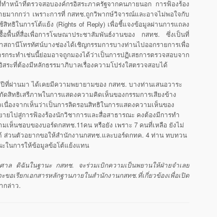
่ทำหน้าที่ตรวจสอบองค์กรอิสระภาครัฐจากคนภายนอก การฟ้องร้อง
ียหายมากกว่า เพราะการที่ กสทช.ถูกวิพากษ์วิจารณ์และอาจไม่พอใจกับ
้สิทธิในการโต้แย้ง (Rights of Reply) เพื่อชี้แจงข้อมูลผ่านการแถลง
ื้อพื้นที่สื่อเพื่อการโฆษณาประชาสัมพันธ์งานของ กสทช. ซึ่งเป็นที่
าสถานีโทรทัศน์บางช่องได้เชิญกรรมการบางท่านไปออกรายการเพื่อ
การกระทำเช่นนี้ย่อมอาจถูกมองได้ว่าเป็นการปฏิเสธการตรวจสอบจาก
ิสระที่ต้องมีหลักธรรมาภิบาลเรื่องความโปร่งใสตรวจสอบได้
ปลายปีที่ผ่านมา ได้เคยมีความพยายามของ กสทช. บางท่านเสนอวาระ
ารจำกัดสิทธิเสรีภาพในการแสดงความคิดเห็นของกรรมการเสียงข้าง
่าวเนื่องจากเห็นว่าเป็นการลิดรอนสิทธิในการแสดงความเห็นของ
ขยายไปสู่การฟ้องร้องนักวิชาการและสื่อสาธารณะ คงต้องมีการทำ
ความเห็นชอบของบอร์ดกสทช.11คน หรือยัง เพราะ 7 คนที่เหลือ ยังไม่
ได้ ส่วนตัวอยากขอให้สำนักงานกสทช.และบอร์ดกทค. 4 ท่าน ทบทวน
ณะในการให้ข้อมูลข้อโต้แย้งแทน
งศาล ดิฉันในฐานะ กสทช. จะร่วมเบิกความเป็นพยานให้ฝ่ายจำเลย
จะขอเรียกเอกสารหลักฐานภายในสำนักงานกสทช.ที่เกี่ยวข้องเพื่อเปิด
ากล่าว.