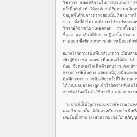
วิชาการ และเสรีภาพในการนำเสนอข่าวที
ครั้งนี้กลับยิ่งทำให้องค์กรได้รับความเส
ข้อมูลที่ได้รับการตรวจสอบนั้น ก็สามารถใช
ข่าว ทั้งนี้ยังไม่รวมถึงการใช้งบประมาณซ
วิพากษ์วิจารณ์มาโดยตลอด รวมทั้งพบว่
ชี้แจง แต่กลับได้รับการปฏิเสธไม่ร่วม 
ภายนอก ซึ่งขัดเจตนารมณ์การเป็นองค์กรอ
อย่างไรก็ตาม เป็นที่น่าสังเกตว่า เมื่อ
เข้าสู่ที่ประชุม กสทช. เพื่อเสนอให้มีก
น้อย ซึ่งตนเองไม่เห็นด้วยกับวาระดังกล
กรรมการที่เห็นต่าง แต่ตอนนี้ดูเหมือนจะ
บันทึกถามว่า การฟ้องร้องครั้งนี้ได้ผ่าน
ได้เห็นชอบอาจจะถูกเข้าใจผิดจากสังคม
การฟ้องร้องนี้ แล้วใช้การดีเบตต่อสาธาร
“หากคดีนี้เข้าสู่กระบวนการพิจารณาขอ
และถึงเวลานั้น ดิฉันอาจมีความจำเป็นที่
เผยในชั้นศาลและสาธารณะต่อไป”
สุภิญญ