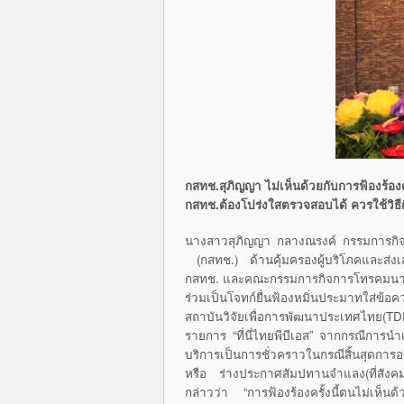
กสทช.สุภิญญา ไม่เห็นด้วยกับการฟ้องร้องด
กสทช.ต้องโปร่งใสตรวจสอบได้ ควรใช้วิธี
นางสาวสุภิญญา กลางณรงค์ กรรมการกิจ
(กสทช.) ด้านคุ้มครองผู้บริโภคและส่งเ
กสทช. และคณะกรรมการกิจการโทรคมนาคมแ
ร่วมเป็นโจทก์ยื่นฟ้องหมิ่นประมาทใส่ข้อคว
สถาบันวิจัยเพื่อการพัฒนาประเทศไทย(
รายการ “ที่นี่ไทยพีบีเอส” จากกรณีการน
บริการเป็นการชั่วคราวในกรณีสิ้นสุดการ
หรือ ร่างประกาศสัมปทานจำแลง(ที่สังคมว
กล่าวว่า “การฟ้องร้องครั้งนี้ตนไม่เห็