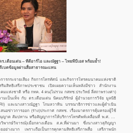
ร.เดือนเด่น – ทีดีอาร์ไอ และณัฐฐา – ไทยพีบีเอส พร้อมย้ำ
!
ดีเบตข้อมูลผ่านสื่อสาธารณะแทน
การกระจายเสียง กิจการโทรทัศน์ และกิจการโทรคมนาคมแห่งชาติ
สริมสิทธิเสรีภาพประชาชน เปิดเผยความเห็นหลังมีข่าว สำนักงาน
ห่งชาติ หรือ กทค. 4 คน(ไม่รวม กสทช.ประวิทย์ ลี่สถาพรวงศา)
ามเป็นเท็จ กับ ดร.เดือนเด่น นิคมบริรักษ์ ผู้อำนวยการวิจัย มูลนิธิ
TDRI) และนางสาวณัฏฐา โกมลวาทิน บรรณาธิการข่าวและผู้ดำเนิน
ำเสนอข่าวการออก (ร่าง)ประกาศ กสทช. เรื่องมาตรการคุ้มครองผู้ใช้
อนุญาต สัมปทาน หรือสัญญาการให้บริการโทรศัพท์เคลื่อนที่ พ.ศ. …
ิพากษ์วิจารณ์)เมื่อกลางเดือน ส.ค.ที่ผ่านมา ซึ่งนางสาวสุภิญญา
นด้วยอย่างมาก เพราะถือเป็นการคุกคามสิทธิเสรีภาพสื่อ เสรีภาพนัก