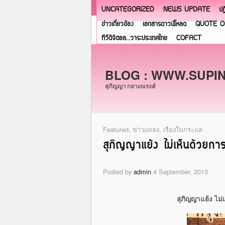
UNCATEGORIZED
NEWS UPDATE
ปฏ
ข่าวเกี่ยวข้อง
เอกสารดาวน์โหลด
QUOTE O
ทีวีดิจิตอล…วาระประเทศไทย
COFACT
BLOG : WWW.SUPI
สุภิญญา กลางณรงค์
Featured
,
ข่าวแถลง
,
เรื่องในกระแส
สุภิญญาแย้ง ไม่เห็นด้วยการ
Posted by
admin
4 September, 2013
สุภิญญาแย้ง ไม่