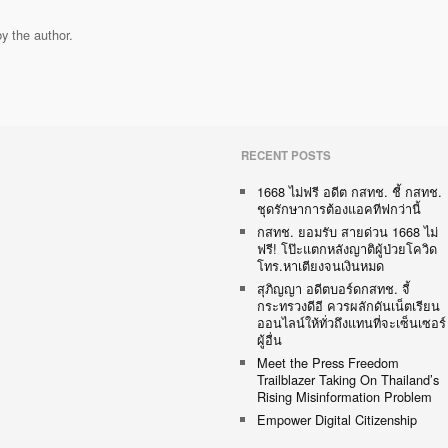
y the author.
RECENT POSTS
1668 ไม่ฟรี อดีต กสทช. ชี้ กสทช.
ชุดรักษาการต้องแอคทีฟกว่านี้
กสทช. ยอมรับ สายด่วน 1668 ไม่
ฟรี! โป๊ะแตกหลังญาติผู้ป่วยโควิด
โทร.หาเตียงจนเงินหมด
สุภิญญา อดีตบอร์ดกสทช. จี้
กระทรวงดีอี ควรผลักดันเน็ตเรียน
ออนไลน์ให้ทั่วถึงแทนที่จะเซ็นเซอร์
ผู้อื่น
Meet the Press Freedom
Trailblazer Taking On Thailand’s
Rising Misinformation Problem
Empower Digital Citizenship