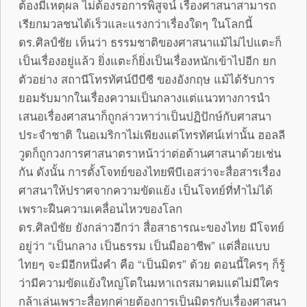
ต้องมีเหตุผล ไม่ต้องรอการพิสูจน์ เรื่องศาสนาสามารถ
เรียกมวลชนได้เร็วและแรงกว่าเรื่องใดๆ ในโลกนี้
ดร.ศิลป์ชัย เห็นว่า ธรรมชาติของศาสนาแม้ไม่ไปแตะก็
เป็นเรื่องอยู่แล้ว ยิ่งแตะก็ยิ่งเป็นเรื่องหนักเข้าไปอีก ยก
ตัวอย่าง สถานีโทรทัศน์บีบีซี ของอังกฤษ แม้ได้รับการ
ยอมรับมากในเรื่องความเป็นกลางแต่แนวทางการนำ
เสนอเรื่องศาสนาก็ถูกล่าวหาว่าเป็นปฏิปักษ์กับศาสนา
ประจำชาติ ในอเมริกาไม่เพียงแต่โทรทัศน์เท่านั้น ฮอลลี
วูดก็ถูกวงการศาสนาตราหน้าว่าต่อต้านศาสนาด้วยเช่น
กัน ดังนั้น การตั้งโจทย์ของไทยพีบีเอสว่าจะสื่อสารเรื่อง
ศาสนาให้ปราศจากความขัดแย้ง เป็นโจทย์ที่ทำไม่ได้
เพราะฝืนความเคลื่อนไหวของโลก
ดร.ศิลป์ชัย ยังกล่าวอีกว่า สื่อสาธารณะของไทย มีโจทย์
อยู่ว่า “เป็นกลาง เป็นธรรม เป็นมืออาชีพ” แต่สื่อแบบ
ไทยๆ จะมีอีกหนึ่งคำ คือ “เป็นมิตร” ด้วย ตอนนี้ใครๆ ก็รู้
ว่ามีความขัดแย้งใหญ่โตในมหาเถรสมาคมแต่ไม่มีใคร
กล้าเล่นเพราะสื่อทุกค่ายต้องการเป็นมิตรกับเรื่องศาสนา