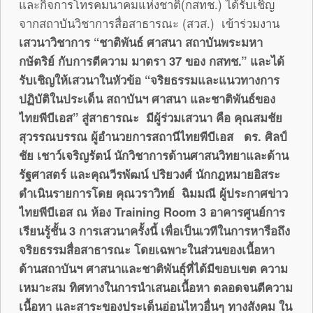
และกิจการโทรคมนาคมแห่งชาติ(กสทช.) ได้รับเชิญ
จากสถาบันวิชาการสื่อสาธารณะ (สวส.) เข้าร่วมงาน
เสวนาวิชาการ “ชาติพันธ์ ศาสนา สถาบันพระมหา
กษัตริย์ กับการตีความ มาตรา 37 ของ กสทช.” และได้
รับเชิญให้เสวนาในหัวข้อ “จริยธรรมและแนวทางการ
ปฏิบัติในประเด็น สถาบันฯ ศาสนา และชาติพันธ์ของ
ไทยพีบีเอส” สู่สาธารณะ มีผู้ร่วมเสวนา คือ คุณสมชัย
สุวรรณบรรณ ผู้อำนวยการสถานีไทยพีบีเอส ดร. ศิลป์
ชัย เชาว์เจริญรัตน์ นักวิชาการด้านศาสนวิทยาและด้าน
รัฐศาสตร์ และคุณวีรพัฒน์ ปริยวงศ์ นักกฎหมายอิสระ
ดำเนินรายการโดย คุณวราวิทย์ ฉิมมณี ผู้ประกาศข่าว
ไทยพีบีเอส ณ ห้อง
Training Room 3 อาคารศูนย์การ
เรียนรู้ชั้น 3 การเสวนาครั้งนี้ เพื่อเป็นเวทีในการหารือถึง
จริยธรรมสื่อสาธารณะ โดยเฉพาะในส่วนของเนื้อหา
ด้านสถาบันฯ ศาสนาและชาติพันธุ์ที่ได้มีขอบเขต ความ
เหมาะสม ทิศทางในการนำเสนอเนื้อหา ตลอดจนตีความ
เนื้อหา และสาระของประเด็นอ่อนไหวอื่นๆ ทางสังคม ใน