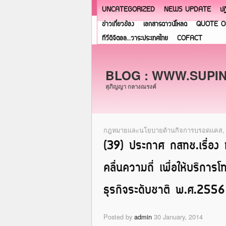
UNCATEGORIZED
NEWS UPDATE
ปฏ
ข่าวเกี่ยวข้อง
เอกสารดาวน์โหลด
QUOTE O
ทีวีดิจิตอล…วาระประเทศไทย
COFACT
BLOG : WWW.SUPI
สุภิญญา กลางณรงค์
กฎหมายและนโยบายด้านกิจการบรอดแคส
(39) ประกาศ กสทช.เรื่อง ห
คลื่นความถี่ เพื่อให้บริกา
ธุรกิจระดับชาติ พ.ศ.2556
Posted by
admin
30 January, 2014