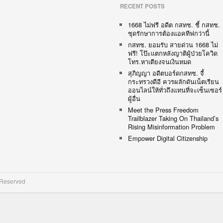
RECENT POSTS
1668 ไม่ฟรี อดีต กสทช. ชี้ กสทช.
ชุดรักษาการต้องแอคทีฟกว่านี้
กสทช. ยอมรับ สายด่วน 1668 ไม่
ฟรี! โป๊ะแตกหลังญาติผู้ป่วยโควิด
โทร.หาเตียงจนเงินหมด
สุภิญญา อดีตบอร์ดกสทช. จี้
กระทรวงดีอี ควรผลักดันเน็ตเรียน
ออนไลน์ให้ทั่วถึงแทนที่จะเซ็นเซอร์
ผู้อื่น
Meet the Press Freedom
Trailblazer Taking On Thailand’s
Rising Misinformation Problem
Empower Digital Citizenship
 Reserved