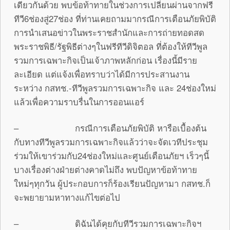
เดียวกันด้วย พบข้อท้าทายในช่วงการเปลี่ยนผ่านจากฟรี
ทีวี6ช่องสู่27ช่อง ที่ท่านเคยถามมากรณีการเตือนภัยพิบัติ
การนำเสนอข่าวในพระราชสำนักและการถ่ายทอดสด
พระราชพิธี/รัฐพิธีต่างๆในฟรีทีวีดิจิตอล ที่ต้องให้ทีวีพูล
รวมการเฉพาะกิจเป็นเจ้าภาพหลักก่อน เรื่องนี้มีราย
ละเอียด แต่แจ้งเพื่อทราบว่าได้มีการประสานงาน
ระหว่าง กสทช.-ทีวีพูลรวมการเฉพาะกิจ และ 24ช่องใหม่
แล้วเพื่อความราบรื่นในการออนแอร์
– กรณีการเตือนภัยพิบัติ หารือเบื้องต้น
กับทางทีวีพูลรวมการเฉพาะกิจแล้วว่าจะจัดเวทีประชุม
ร่วมให้เขาร่วมกับ24ช่องใหม่และศูนย์เตือนภัยฯ เร็วๆนี้
บางเรื่องต่างฝ่ายต่างคาดไม่ถึง พบปัญหาข้อท้าทาย
ใหม่ๆทุกวัน ผู้ประกอบการก็ร้องเรียนปัญหามา กสทช.ก็
จะพยายามหาทางแก้ไขต่อไป
– ดิฉันได้คุยกับทีวีรวมการเฉพาะกิจฯ