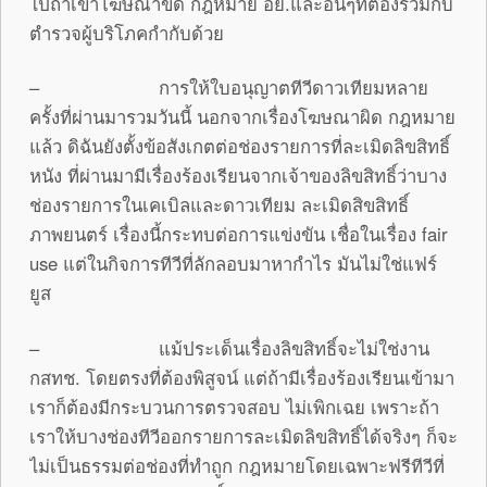
ไปถ้าเขาโฆษณาขัด กฎหมาย อย.และอื่นๆที่ต้องร่วมกับ
ตำรวจผู้บริโภคกำกับด้วย
– การให้ใบอนุญาตทีวีดาวเทียมหลาย
ครั้งที่ผ่านมารวมวันนี้ นอกจากเรื่องโฆษณาผิด กฎหมาย
แล้ว ดิฉันยังตั้งข้อสังเกตต่อช่องรายการที่ละเมิดลิขสิทธิ์
หนัง ที่ผ่านมามีเรื่องร้องเรียนจากเจ้าของลิขสิทธิ์ว่าบาง
ช่องรายการในเคเบิลและดาวเทียม ละเมิดสิขสิทธิ์
ภาพยนตร์ เรื่องนี้กระทบต่อการแข่งขัน เชื่อในเรื่อง fair
use แต่ในกิจการทีวีที่ลักลอบมาหากำไร มันไม่ใช่แฟร์
ยูส
– แม้ประเด็นเรื่องลิขสิทธิ์จะไม่ใช่งาน
กสทช. โดยตรงที่ต้องพิสูจน์ แต่ถ้ามีเรื่องร้องเรียนเข้ามา
เราก็ต้องมีกระบวนการตรวจสอบ ไม่เพิกเฉย เพราะถ้า
เราให้บางช่องทีวีออกรายการละเมิดลิขสิทธิ์ได้จริงๆ ก็จะ
ไม่เป็นธรรมต่อช่องที่ทำถูก กฎหมายโดยเฉพาะฟรีทีวีที่