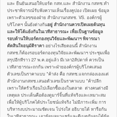
และ ยืนยันเสนอให้บอร์ด กสท.และ สำนักงาน กสทช.ทำ
ประชาพิจารณ์รับฟังความเห็นเรื่องคูปอง เปิดเผย ข้อมูล
เพราะตัวเลขของฝ่าย สำนักงานกสทช. VS. องค์กรผู้
บริโภคฯ นั้นยังต่างกัน
อยู่ สำนักงานควรเปิดเผยต้นทุน
และให้โต้แย้งกันในเวทีสาธารณะ เพื่อเป็นฐานข้อมูล
รอบด้านให้บอร์ดกองทุนวิจัยและพัฒนาฯ พิจารณา
ตัดสินใจอนุมัติราคา
อย่างไรเสียตอนนี้ สำนักงาน
กสทช.ก็ต้องรอบอร์ดกองทุนวิจัยและพัฒนาฯ ประชุมเพื่อ
สรุปอีกทีราว 27 พ.ค.อยู่แล้ว มีเวลา2สัปดาห์ ควรเป็น
เวทีสาธารณะถกกัน เพราะฝ่ายองค์กรผู้บริโภคเสนอ
ตัวเลขเป็นราคาแบบ *ค้าส่ง คือ กสทช.แจกกล่องเองแต่
สำนักงานกสทช.เสนอตัวเลขเป็นราคาแบบ *ค้าปลีก
เพราะให้ครัวเรือนไปเลือกซื้อเองในตลาด ต่างคนต่างมี
เหตุผล ประเด็นคือต้องดูมาร์จิ้นที่แท้จริงและเหมาะสม
เพื่อให้ผู้บริโภคได้ประโยชน์แท้จริง ไม่มีภาระเพิ่ม การ
บริหารงบประมาณชัดเจน โปร่งใส อธิบายได้ หารือกัน
ในเวทีสาธารณะ เอาข้อมูลมาแชร์และดีเบตกันจนได้ข้อ