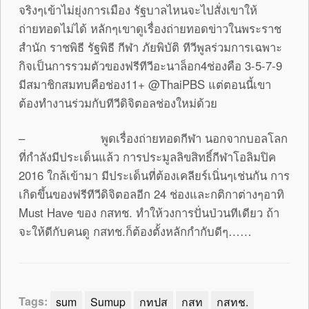
จริงๆเข้าไม่ยุ่งการเมือง รัฐบาลไหนจะไปสั่งเขาให้
ถ่ายทอดไม่ได้ หลักๆเขาดูเรื่องถ่ายทอดข่าวในพระราช
สำนัก ราชพิธี รัฐพิธี กีฬา ภัยพิบัติ ทีวีพูลร่วมการเฉพาะ
กิจเป็นการรวมตัวของฟรีทีวีอะนาล็อก4ช่องคือ 3-5-7-9
มีสมาชิกสมทบคือช่อง11+ @ThaiPBS แต่ตอนนี้เขา
ต้องทำงานร่วมกับทีวีดิจิตอลช่องใหม่ด้วย
– พูดเรื่องถ่ายทอดกีฬา นอกจากบอลโลก
ที่กำลังมีประเด็นแล้ว การประมูลลิขสิทธิ์กีฬาโอลิมปิค
2016 ใกล้เข้ามา มีประเด็นที่ต้องเคลียร์เนิ่นๆเช่นกัน การ
เกิดขึ้นของฟรีทีวีดิจิตอลอีก 24 ช่องและกติกาต่างๆอาทิ
Must Have ของ กสทช. ทำให้วงการปั่นป่วนทีเดียว ถ้า
จะให้ดีกับคนดู กสทช.ก็ต้องตั้งหลักกำกับดีๆ……
Tags:
sum
Sumup
กทปส
กสท
กสทช.