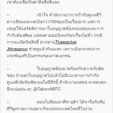
เขาต้องเสียเงินค่าลิขสิทธิ์แพง
– เข้าใจ สำนักงานว่าการกำกับดูแลทีวี
ดาวเทียมและเคเบิลกว่า700ช่องเป็นเรื่องยาก แต่การ
เสนอให้บอร์ดพิจารณาใบอนุญาตต้องรอบคอบและการ
กำกับต้องดีพอ แต่คงตามมอนิเตอร์ทุกเรื่องไม่ทั่ว กรณี
การละเมิดลิขสิทธิ์ ฝากท่าน
Thawatchai
Jittrapanun
ช่วยดูแล้วกันนะคะ เพราะมันกระทบการ
แข่งขันเสรีเป็นธรรมของภาคเอกชน
– ใบอนุญาตต้องมาพร้อมกับความรับผิด
ชอบ ถ้าออกใบอนุญาตไปแล้วไม่มีแนวทางการกำกับ
ดูแลที่เข้มข้นชัดเจนในปีที่3นี้ สำนักงานกสทช.จะสอบตก
อีกแน่นอน cc: @TakornNBTC
– ตอนไปสัมมนาที่ซาอุดิฯ ได้หารือกับทีม
ทีวีพูลรวมการเฉพาะกิจแห่งประเทศไทยที่ไปงาน