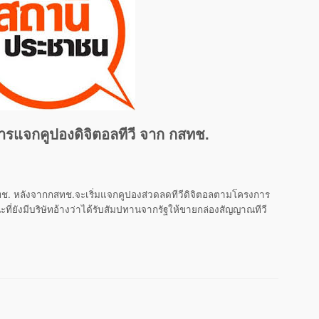
รแจกคูปองดิจิตอลทีวี จาก กสทช.
. หลังจากกสทช.จะเริ่มแจกคูปองส่วดลดทีวีดิจ
­ิตอลตามโครงการ
ณะที่ยังมีบริษัทอ้างว่าได้รับสัมปทานจ
­ากรัฐให้ขายกล่องสัญญาณทีวี