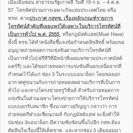
เมืองอินชอน สาธารณรัฐเกาหลี วันที่ 19 ก.ย. – 4 ต.ค.
57 โทรทัศน์รวมการเฉพาะกิจแห่งประเทศไทย หรือ
ทรท. ตาม
ประกาศ กสทช. เรื่องหลักเกณฑ์รายการ
โทรทัศน์สำคัญที่เผยแพร่ได้เฉพาะในบริการโทรทัศน์ที่
เป็นการทั่วไป พ.ศ. 2555
หรือกฎมัสต์แฮฟ(Must Have)
ทั้งนี้ ทรท.ได้ทำหนังสือชี้แจงข้อกำหนดลิขสิทธิ์ พร้อมขอ
อนุญาตถ่ายทอดการแข่งขันผ่านบริการโทรทัศน์ที่
เป็นการทั่วไป(ฟรีทีวีที่มีหน้าที่เผยแพร่ตามประกาศมัสต์
แคร์รี่) และได้ขอถ่ายทอดการแข่งขันที่นอกเหนือจากที่
กำหนดไว้ได้แก่ ช่อง 3 ในระบบแอนาล็อก โดยขอออก
อากาศคู่ขนานกับการถ่ายทอดสดผ่านบริการที่เป็นการ
ทั่วไป และทางโครงข่ายทรูวิชั่นส์ สำหรับถ่ายทอดการ
แข่งขันในส่วนเฉพาะโครงข่ายการให้บริการโทรทัศน์
แบบบอกรับสมาชิก ซึ่งนางสาวสุภิญญา กล่าวว่า การ
ถ่ายทอดกีฬาเอเชี่ยนเกมส์ กับกฎมัสต์แฮฟ จะยิ่งทำให้
ปมช่อง 3แอนาล็อก มีความซับซ้อนขึ้นไปอีก กสท.ต้อง
ตัดสินใจเรื่องนี้ให้เด็ดขาด และหากช่อง 3 เดิมยอมมา