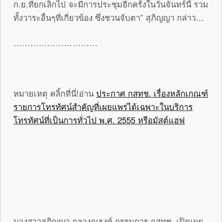
ก.ย.ที่ยกเลิกไป จะมีการประชุมอีกครั้งในวันจันทร์นี้ รวม
ทั้งวาระอื่นๆที่เกี่ยวข้อง ซึ่งชวนจับตา” สุภิญญา กล่าว…
…………………………
หมายเหตุ คลิ้กที่นี่!อ่าน
ประกาศ กสทช. เรื่องหลักเกณฑ์
รายการโทรทัศน์สำคัญที่เผยแพร่ได้เฉพาะในบริการ
โทรทัศน์ที่เป็นการทั่วไป พ.ศ. 2555 หรือมัสต์แฮฟ
นางสาวสุภิญญา กลางณรงค์ กรรมการ กสทช. เปิดเผย