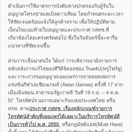
ดำเนินการใช้มาตรการบังคับทางปกครองกับผู้รับใบ
อนุญาตโครงข่ายเคเบิลดาวเทียม โดยกำหนดระยะเวลา
ให้ชัดเจนพร้อมแจ้งให้ลูกค้าทราบ เพื่อให้ปฏิบัติตาม
เงื่อนไขแนบท้ายใบอนุญาตและประกาศ กสทช.ที่
เกี่ยวข้องโดยเคร่งครัดต่อไป ซึ่งในวันจันทร์นี้จะหารือ
แนวทางที่ชัดเจนขึ้น
ส่วนวาระอื่นน่าสนใจ ได้แก่ วาระพิจารณาผังรายการ
หลักหลังการแก้ไขของทีวีดิจิตอลช่อง True4U(ทรูโฟร์ยู)
และวาระการขออนุญาตเผยแพร่การถ่ายทอดสดการ
แข่งขันกีฬาเอเชียนเกมส์ (Asian Games) ครั้งที่ 17 จาก
เมืองอินชอน สาธารณรัฐเกาหลี วันที่ 19 ก.ย. – 4 ต.ค.
57 โทรทัศน์รวมการเฉพาะกิจแห่งประเทศไทย หรือ
ทรท. ตาม
ประกาศ กสทช. เรื่องหลักเกณฑ์รายการ
โทรทัศน์สำคัญที่เผยแพร่ได้เฉพาะในบริการโทรทัศน์ที่
เป็นการทั่วไป พ.ศ. 2555
หรือกฎมัสต์แฮฟ(Must Have)