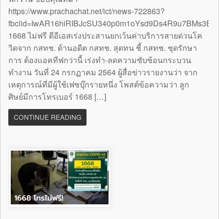
https://www.prachachat.net/ict/news-722863?
fbclid=IwAR16hiRIBJcSU340p0m1oYsd9Ds4R9u7BMs3B
1668 ไม่ฟรี ดีอีเอสเร่งประสานยกเว้นค่าบริการสายด่วนโค
วิดจาก กสทช. ด้านอดีต กสทช. สุดทน ชี้ กสทช. ชุดรักษา
การ ต้องแอคทีฟกว่านี้ เร่งทำ-ลดความซับซ้อนกระบวน
ทำงาน วันที่ 24 กรกฏาคม 2564 ผู้สื่อข่าวรายงานว่า จาก
เหตุการณ์ที่มีผู้ใช้เฟซบุ๊กรายหนึ่ง โพสต์ข้อความว่า ลูก
ศิษย์มีการโทรเบอร์ 1668 […]
CONTINUE READING