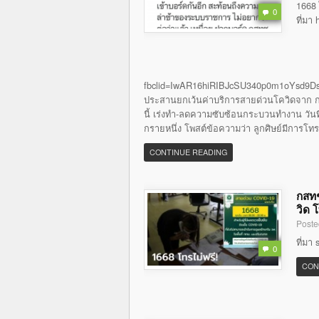
1668 
0
ที่มา
fbclid=IwAR16hiRIBJcSU340p0m1oYsd9Ds
ประสานยกเว้นค่าบริการสายด่วนโควิดจาก กส
นี้ เร่งทำ-ลดความซับซ้อนกระบวนทำงาน วันที่ 
กรายหนึ่ง โพสต์ข้อความว่า ลูกศิษย์มีการโท
CONTINUE READING
กสทช
วิด 
Poste
ที่มา
0
CON