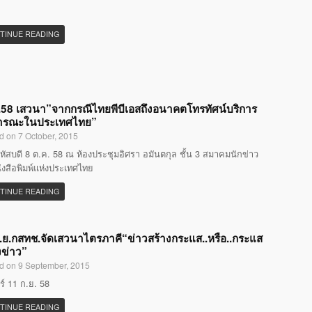
TINUE READING
58 เสวนา”จากกรณีไทยพีบีเอสถึงอนาคตโทรทัศน์บริการ
ารณะในประเทศไทย”
d on 7 October, 2015
หัสบดี 8 ต.ค. 58 ณ ห้องประชุมอิศรา อมันตกุล ชั้น 3 สมาคมนักข่าว
ังสือพิมพ์แห่งประเทศไทย
TINUE READING
.ย.กสทช.จัดเสวนาไตรภาคี“ข่าวสร้างกระแส..หรือ..กระแส
งข่าว”
d on 9 September, 2015
กร์ 11 ก.ย. 58
TINUE READING