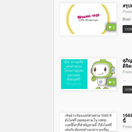
สรุป
Poste
Brief
0
CON
สุภิ
ดิจิต
Poste
...
0
CON
1668
นี้
Poste