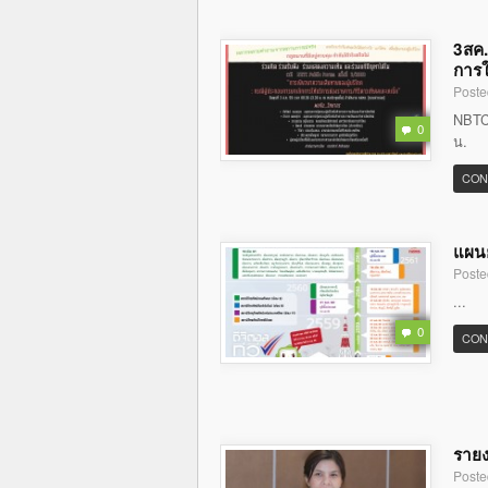
3สค.
การใ
Poste
NBTC 
0
น.
CON
แผนย
Poste
...
0
CON
รายง
Poste