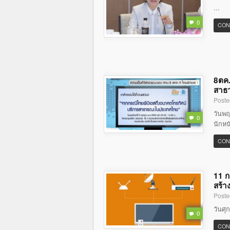
...
0
CON
8ตค.
สาธ
Poste
วันพฤ
0
นักหน
CON
11 ก
สร้า
Poste
วันศุ
0
CON