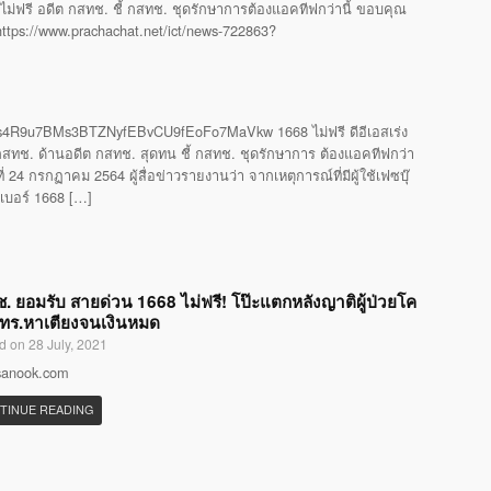
ไม่ฟรี อดีต กสทช. ชี้ กสทช. ชุดรักษาการต้องแอคทีฟกว่านี้ ขอบคุณ
 https://www.prachachat.net/ict/news-722863?
4R9u7BMs3BTZNyfEBvCU9fEoFo7MaVkw 1668 ไม่ฟรี ดีอีเอสเร่ง
ทช. ด้านอดีต กสทช. สุดทน ชี้ กสทช. ชุดรักษาการ ต้องแอคทีฟกว่า
24 กรกฏาคม 2564 ผู้สื่อข่าวรายงานว่า จากเหตุการณ์ที่มีผู้ใช้เฟซบุ๊
รเบอร์ 1668 […]
. ยอมรับ สายด่วน 1668 ไม่ฟรี! โป๊ะแตกหลังญาติผู้ป่วยโค
โทร.หาเตียงจนเงินหมด
d on 28 July, 2021
 sanook.com
TINUE READING