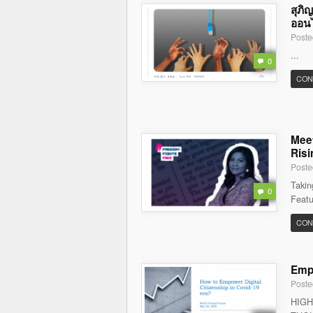
สุภิ
ออนไล
Poste
...
0
CON
Meet
Risi
Poste
Takin
0
Featu
CON
Empo
Poste
HIGH