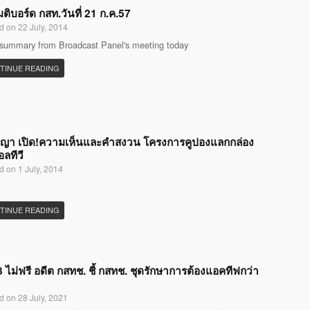
มติบอร์ด กสท.วันที่ 21 ก.ค.57
d on 22 July, 2014
 summary from Broadcast Panel's meeting today
TINUE READING
ญญา เปิด!ความเห็นและคำสงวน โครงการคูปองแลกกล่อง
อลทีวี
d on 1 July, 2014
TINUE READING
 ไม่ฟรี อดีต กสทช. ชี้ กสทช. ชุดรักษาการต้องแอคทีฟกว่า
d on 28 July, 2021