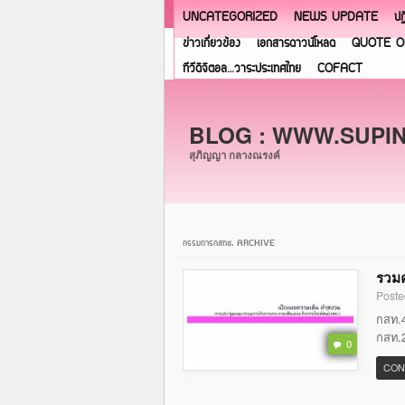
UNCATEGORIZED
NEWS UPDATE
ปฏ
ข่าวเกี่ยวข้อง
เอกสารดาวน์โหลด
QUOTE O
ทีวีดิจิตอล…วาระประเทศไทย
COFACT
BLOG : WWW.SUPI
สุภิญญา กลางณรงค์
กรรมการกสทช. ARCHIVE
รวมค
Poste
กสท.4
กสท.2
0
CON