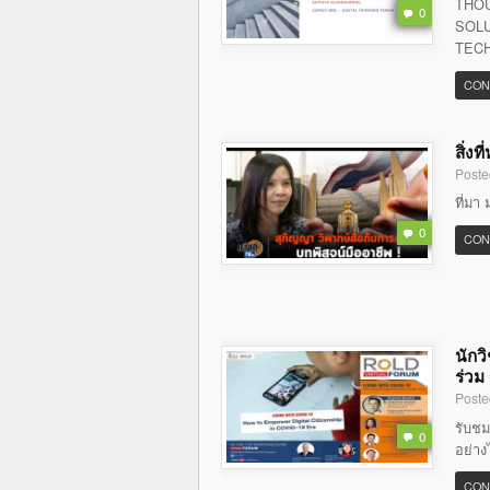
THOU
0
SOLU
TECH
CON
สิ่ง
Poste
ที่มา 
0
CON
นักว
ร่วม
Poste
รับชม
0
อย่าง
CON