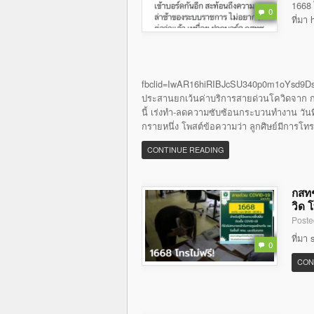
1668 
0
ที่มา
fbclid=IwAR16hiRIBJcSU340p0m1oYsd9Ds
ประสานยกเว้นค่าบริการสายด่วนโควิดจาก กส
นี้ เร่งทำ-ลดความซับซ้อนกระบวนทำงาน วันที่ 
กรายหนึ่ง โพสต์ข้อความว่า ลูกศิษย์มีการโท
CONTINUE READING
กสทช
วิด 
Poste
ที่มา
0
CON