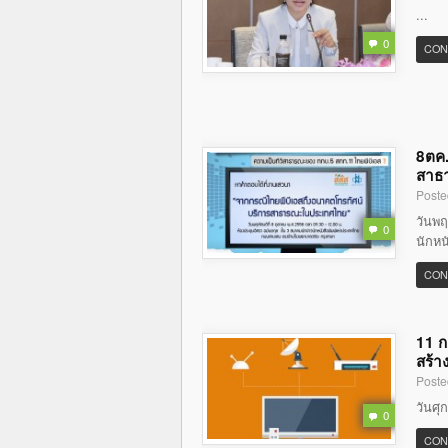
...
0
CON
8ตค.
สาธ
Poste
วันพฤ
0
นักหน
CON
11 ก
สร้า
Poste
วันศุ
0
CON