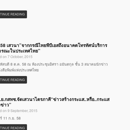
TINUE READING
58 เสวนา”จากกรณีไทยพีบีเอสถึงอนาคตโทรทัศน์บริการ
ารณะในประเทศไทย”
d on 7 October, 2015
หัสบดี 8 ต.ค. 58 ณ ห้องประชุมอิศรา อมันตกุล ชั้น 3 สมาคมนักข่าว
ังสือพิมพ์แห่งประเทศไทย
TINUE READING
.ย.กสทช.จัดเสวนาไตรภาคี“ข่าวสร้างกระแส..หรือ..กระแส
งข่าว”
d on 9 September, 2015
กร์ 11 ก.ย. 58
TINUE READING