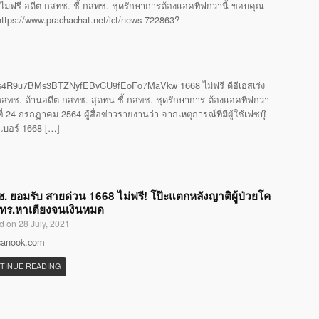
ไม่ฟรี อดีต กสทช. ชี้ กสทช. ชุดรักษาการต้องแอคทีฟกว่านี้ ขอบคุณ
 https://www.prachachat.net/ict/news-722863?
4R9u7BMs3BTZNyfEBvCU9fEoFo7MaVkw 1668 ไม่ฟรี ดีอีเอสเร่ง
ทช. ด้านอดีต กสทช. สุดทน ชี้ กสทช. ชุดรักษาการ ต้องแอคทีฟกว่า
24 กรกฏาคม 2564 ผู้สื่อข่าวรายงานว่า จากเหตุการณ์ที่มีผู้ใช้เฟซบุ๊
รเบอร์ 1668 […]
. ยอมรับ สายด่วน 1668 ไม่ฟรี! โป๊ะแตกหลังญาติผู้ป่วยโค
โทร.หาเตียงจนเงินหมด
d on 28 July, 2021
 sanook.com
TINUE READING