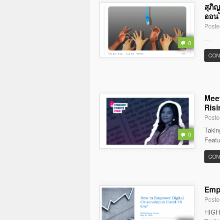
สุภิ
ออนไล
Poste
...
0
CON
Meet
Risi
Poste
Takin
0
Featu
CON
Empo
Poste
HIGH