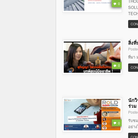
THOU
0
SOLU
TECH
CON
สิ่ง
Poste
ที่มา 
0
CON
นักว
ร่วม
Poste
รับชม
0
อย่าง
CON