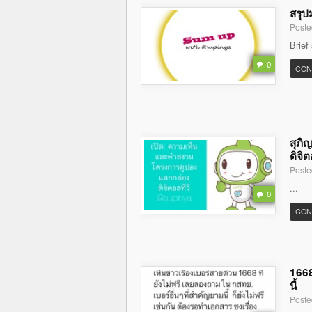
สรุป
Poste
Brief
0
CON
สุภิ
ดิจิต
Poste
...
0
CON
1668
นี้
Poste