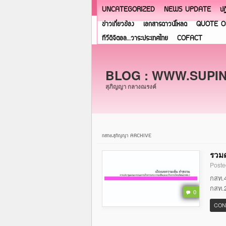
UNCATEGORIZED
NEWS UPDATE
ปฏ
ข่าวเกี่ยวข้อง
เอกสารดาวน์โหลด
QUOTE O
ทีวีดิจิตอล…วาระประเทศไทย
COFACT
BLOG : WWW.SUPI
สุภิญญา กลางณรงค์
กสทช.สุภิญญา ARCHIVE
รวมค
Poste
กสท.4
กสท.2
0
CON