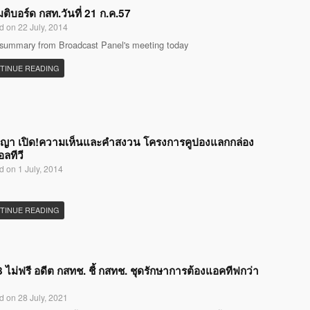
มติบอร์ด กสท.วันที่ 21 ก.ค.57
d on 22 July, 2014
 summary from Broadcast Panel's meeting today
TINUE READING
ญญา เปิด!ความเห็นและคำสงวน โครงการคูปองแลกกล่อง
อลทีวี
d on 1 July, 2014
TINUE READING
 ไม่ฟรี อดีต กสทช. ชี้ กสทช. ชุดรักษาการต้องแอคทีฟกว่า
d on 28 July, 2021