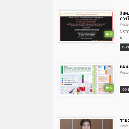
3สค.
การใ
Poste
NBTC 
0
น.
CON
แผนย
Poste
...
0
CON
รายง
Poste