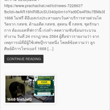
https://www.prachachat.net/ict/news-722863?
fbclid=IwAR16hiRIBJcSU340p0m1oYsd9Ds4R9u7BMs3B
1668 ไม่ฟรี ดีอีเอสเร่งประสานยกเว้นค่าบริการสายด่วนโค
วิดจาก กสทช. ด้านอดีต กสทช. สุดทน ชี้ กสทช. ชุดรักษา
การ ต้องแอคทีฟกว่านี้ เร่งทำ-ลดความซับซ้อนกระบวน
ทำงาน วันที่ 24 กรกฏาคม 2564 ผู้สื่อข่าวรายงานว่า จาก
เหตุการณ์ที่มีผู้ใช้เฟซบุ๊กรายหนึ่ง โพสต์ข้อความว่า ลูก
ศิษย์มีการโทรเบอร์ 1668 […]
CONTINUE READING