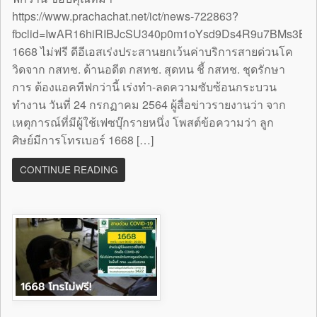
https://www.prachachat.net/ict/news-722863?
fbclid=IwAR16hiRIBJcSU340p0m1oYsd9Ds4R9u7BMs3B
1668 ไม่ฟรี ดีอีเอสเร่งประสานยกเว้นค่าบริการสายด่วนโค
วิดจาก กสทช. ด้านอดีต กสทช. สุดทน ชี้ กสทช. ชุดรักษา
การ ต้องแอคทีฟกว่านี้ เร่งทำ-ลดความซับซ้อนกระบวน
ทำงาน วันที่ 24 กรกฏาคม 2564 ผู้สื่อข่าวรายงานว่า จาก
เหตุการณ์ที่มีผู้ใช้เฟซบุ๊กรายหนึ่ง โพสต์ข้อความว่า ลูก
ศิษย์มีการโทรเบอร์ 1668 […]
CONTINUE READING