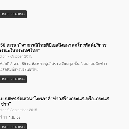
TINUE READING
58 เสวนา”จากกรณีไทยพีบีเอสถึงอนาคตโทรทัศน์บริการ
ารณะในประเทศไทย”
d on 7 October, 2015
หัสบดี 8 ต.ค. 58 ณ ห้องประชุมอิศรา อมันตกุล ชั้น 3 สมาคมนักข่าว
ังสือพิมพ์แห่งประเทศไทย
TINUE READING
.ย.กสทช.จัดเสวนาไตรภาคี“ข่าวสร้างกระแส..หรือ..กระแส
งข่าว”
d on 9 September, 2015
กร์ 11 ก.ย. 58
TINUE READING