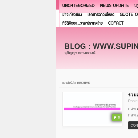
UNCATEGORIZED
NEWS UPDATE
ปฏ
ข่าวเกี่ยวข้อง
เอกสารดาวน์โหลด
QUOTE O
ทีวีดิจิตอล…วาระประเทศไทย
COFACT
BLOG : WWW.SUPI
สุภิญญา กลางณรงค์
ความโปร่งใส ARCHIVE
รวมค
Poste
กสท.4
กสท.2
0
CON