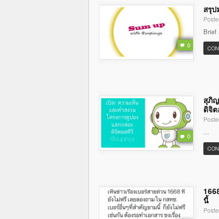
สรุป
Poste
Brief
0
CON
สุภิ
ดิจิต
Poste
...
0
CON
1668
นี้
Poste