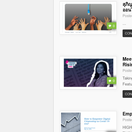
สุภิ
ออนไล
Poste
...
0
CON
Meet
Risi
Poste
Takin
0
Featu
CON
Empo
Poste
HIGH