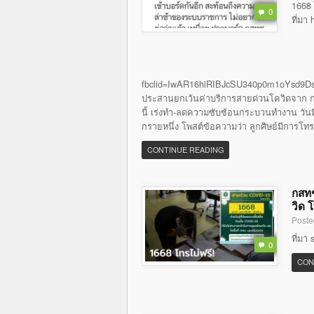
1668 
0
ที่มา
fbclid=IwAR16hiRIBJcSU340p0m1oYsd9Ds
ประสานยกเว้นค่าบริการสายด่วนโควิดจาก กส
นี้ เร่งทำ-ลดความซับซ้อนกระบวนทำงาน วันที่ 
กรายหนึ่ง โพสต์ข้อความว่า ลูกศิษย์มีการโท
CONTINUE READING
กสทช
วิด 
Poste
ที่มา
0
CON