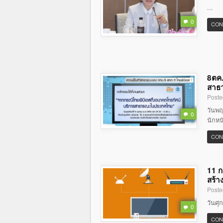
...
0
CON
8ตค.
สาธ
Poste
วันพฤ
0
นักหน
CON
11 ก
สร้า
Poste
วันศุ
0
CON