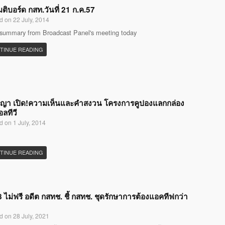
มติบอร์ด กสท.วันที่ 21 ก.ค.57
d on 22 July, 2014
 summary from Broadcast Panel's meeting today
TINUE READING
ญญา เปิด!ความเห็นและคำสงวน โครงการคูปองแลกกล่อง
อลทีวี
d on 1 July, 2014
TINUE READING
 ไม่ฟรี อดีต กสทช. ชี้ กสทช. ชุดรักษาการต้องแอคทีฟกว่า
d on 28 July, 2021