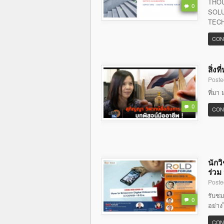
THOU
0
SOLU
TECH
CON
สิ่ง
Poste
ที่มา 
0
CON
นักว
ร่วม
Poste
รับชม
0
อย่าง
CON