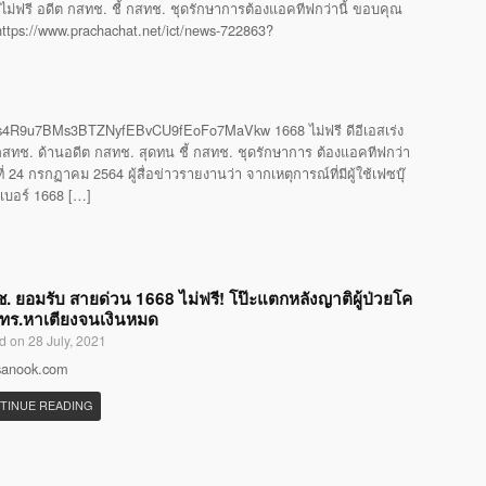
ไม่ฟรี อดีต กสทช. ชี้ กสทช. ชุดรักษาการต้องแอคทีฟกว่านี้ ขอบคุณ
 https://www.prachachat.net/ict/news-722863?
4R9u7BMs3BTZNyfEBvCU9fEoFo7MaVkw 1668 ไม่ฟรี ดีอีเอสเร่ง
ทช. ด้านอดีต กสทช. สุดทน ชี้ กสทช. ชุดรักษาการ ต้องแอคทีฟกว่า
24 กรกฏาคม 2564 ผู้สื่อข่าวรายงานว่า จากเหตุการณ์ที่มีผู้ใช้เฟซบุ๊
รเบอร์ 1668 […]
. ยอมรับ สายด่วน 1668 ไม่ฟรี! โป๊ะแตกหลังญาติผู้ป่วยโค
โทร.หาเตียงจนเงินหมด
d on 28 July, 2021
 sanook.com
TINUE READING