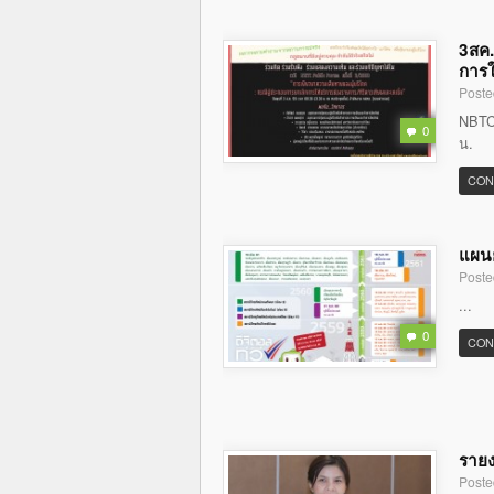
3สค.
การใ
Poste
NBTC 
0
น.
CON
แผนย
Poste
...
0
CON
รายง
Poste