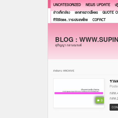
UNCATEGORIZED
NEWS UPDATE
ปฏ
ข่าวเกี่ยวข้อง
เอกสารดาวน์โหลด
QUOTE O
ทีวีดิจิตอล…วาระประเทศไทย
COFACT
BLOG : WWW.SUPI
สุภิญญา กลางณรงค์
ค่าเดินทาง ARCHIVE
รวมค
Poste
กสท.4
กสท.2
0
CON