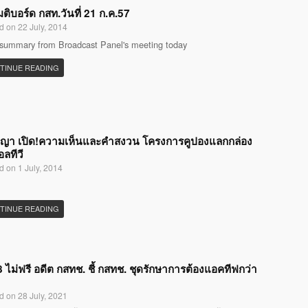
มติบอร์ด กสท.วันที่ 21 ก.ค.57
d on 22 July, 2014
 summary from Broadcast Panel's meeting today
TINUE READING
ญญา เปิด!ความเห็นและคำสงวน โครงการคูปองแลกกล่อง
อลทีวี
d on 1 July, 2014
TINUE READING
 ไม่ฟรี อดีต กสทช. ชี้ กสทช. ชุดรักษาการต้องแอคทีฟกว่า
d on 28 July, 2021