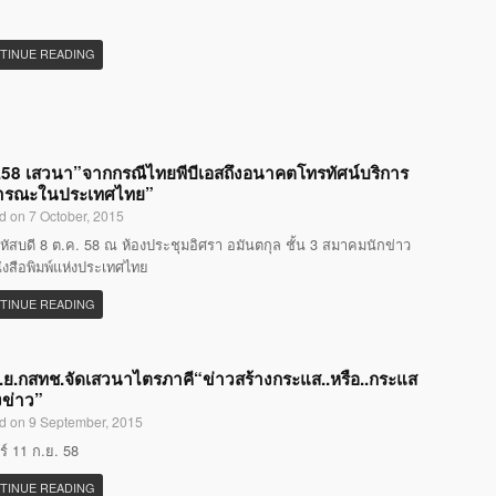
TINUE READING
58 เสวนา”จากกรณีไทยพีบีเอสถึงอนาคตโทรทัศน์บริการ
ารณะในประเทศไทย”
d on 7 October, 2015
หัสบดี 8 ต.ค. 58 ณ ห้องประชุมอิศรา อมันตกุล ชั้น 3 สมาคมนักข่าว
ังสือพิมพ์แห่งประเทศไทย
TINUE READING
.ย.กสทช.จัดเสวนาไตรภาคี“ข่าวสร้างกระแส..หรือ..กระแส
งข่าว”
d on 9 September, 2015
กร์ 11 ก.ย. 58
TINUE READING