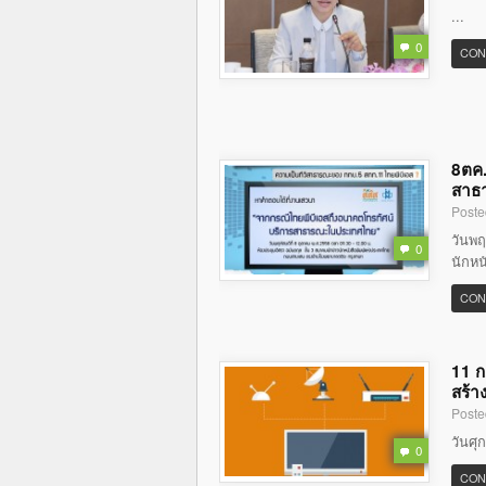
...
0
CON
8ตค.
สาธ
Poste
วันพฤ
0
นักหน
CON
11 ก
สร้า
Poste
วันศุ
0
CON