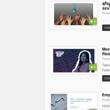
สุภิ
ออนไล
Poste
...
0
CON
Meet
Risi
Poste
Takin
0
Featu
CON
Empo
Poste
HIGH