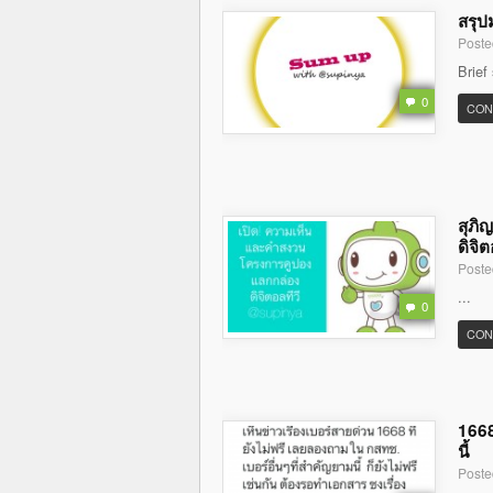
สรุป
Poste
Brief
0
CON
สุภิ
ดิจิต
Poste
...
0
CON
1668
นี้
Poste