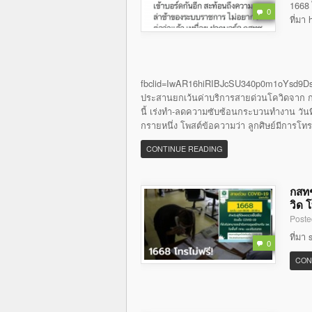
1668 
0
ที่มา
fbclid=IwAR16hiRIBJcSU340p0m1oYsd9Ds
ประสานยกเว้นค่าบริการสายด่วนโควิดจาก กส
นี้ เร่งทำ-ลดความซับซ้อนกระบวนทำงาน วันที่ 
กรายหนึ่ง โพสต์ข้อความว่า ลูกศิษย์มีการโท
CONTINUE READING
กสทช
วิด 
Poste
ที่มา
0
CON