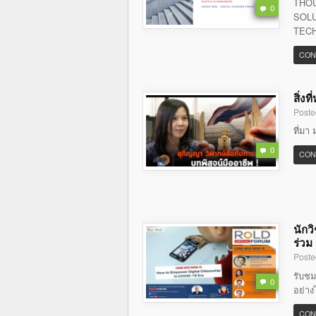
THOU
0
SOLU
TECH
CON
สิ่ง
Poste
ที่มา 
0
CON
นักว
ร่วม
Poste
รับชม
0
อย่าง
CON