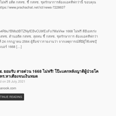
ไม่ฟรี อดีต กสทช. ชี้ กสทช. ชุดรักษาการต้องแอคทีฟกว่านี้ ขอบคุณ
 https://www.prachachat.net/ict/news-722863?
4R9u7BMs3BTZNyfEBvCU9fEoFo7MaVkw 1668 ไม่ฟรี ดีอีเอสเร่ง
ทช. ด้านอดีต กสทช. สุดทน ชี้ กสทช. ชุดรักษาการ ต้องแอคทีฟกว่า
24 กรกฏาคม 2564 ผู้สื่อข่าวรายงานว่า จากเหตุการณ์ที่มีผู้ใช้เฟซบุ๊
รเบอร์ 1668 […]
. ยอมรับ สายด่วน 1668 ไม่ฟรี! โป๊ะแตกหลังญาติผู้ป่วยโค
โทร.หาเตียงจนเงินหมด
d on 28 July, 2021
 sanook.com
TINUE READING