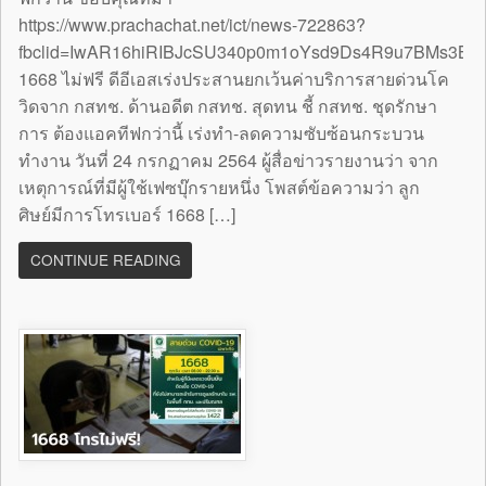
https://www.prachachat.net/ict/news-722863?
fbclid=IwAR16hiRIBJcSU340p0m1oYsd9Ds4R9u7BMs3B
1668 ไม่ฟรี ดีอีเอสเร่งประสานยกเว้นค่าบริการสายด่วนโค
วิดจาก กสทช. ด้านอดีต กสทช. สุดทน ชี้ กสทช. ชุดรักษา
การ ต้องแอคทีฟกว่านี้ เร่งทำ-ลดความซับซ้อนกระบวน
ทำงาน วันที่ 24 กรกฏาคม 2564 ผู้สื่อข่าวรายงานว่า จาก
เหตุการณ์ที่มีผู้ใช้เฟซบุ๊กรายหนึ่ง โพสต์ข้อความว่า ลูก
ศิษย์มีการโทรเบอร์ 1668 […]
CONTINUE READING