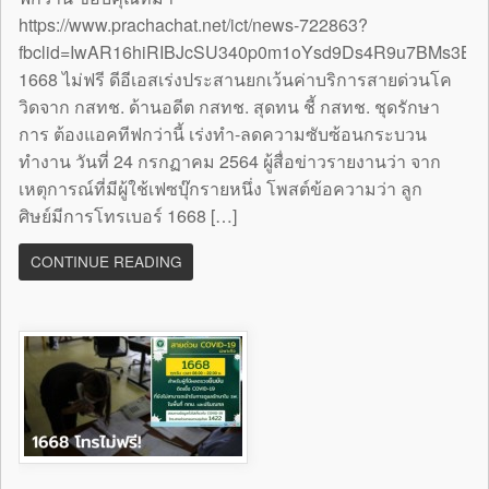
https://www.prachachat.net/ict/news-722863?
fbclid=IwAR16hiRIBJcSU340p0m1oYsd9Ds4R9u7BMs3B
1668 ไม่ฟรี ดีอีเอสเร่งประสานยกเว้นค่าบริการสายด่วนโค
วิดจาก กสทช. ด้านอดีต กสทช. สุดทน ชี้ กสทช. ชุดรักษา
การ ต้องแอคทีฟกว่านี้ เร่งทำ-ลดความซับซ้อนกระบวน
ทำงาน วันที่ 24 กรกฏาคม 2564 ผู้สื่อข่าวรายงานว่า จาก
เหตุการณ์ที่มีผู้ใช้เฟซบุ๊กรายหนึ่ง โพสต์ข้อความว่า ลูก
ศิษย์มีการโทรเบอร์ 1668 […]
CONTINUE READING