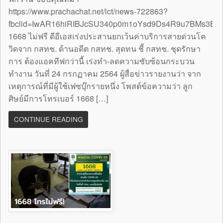
https://www.prachachat.net/ict/news-722863?
fbclid=IwAR16hiRIBJcSU340p0m1oYsd9Ds4R9u7BMs3B
1668 ไม่ฟรี ดีอีเอสเร่งประสานยกเว้นค่าบริการสายด่วนโค
วิดจาก กสทช. ด้านอดีต กสทช. สุดทน ชี้ กสทช. ชุดรักษา
การ ต้องแอคทีฟกว่านี้ เร่งทำ-ลดความซับซ้อนกระบวน
ทำงาน วันที่ 24 กรกฏาคม 2564 ผู้สื่อข่าวรายงานว่า จาก
เหตุการณ์ที่มีผู้ใช้เฟซบุ๊กรายหนึ่ง โพสต์ข้อความว่า ลูก
ศิษย์มีการโทรเบอร์ 1668 […]
CONTINUE READING