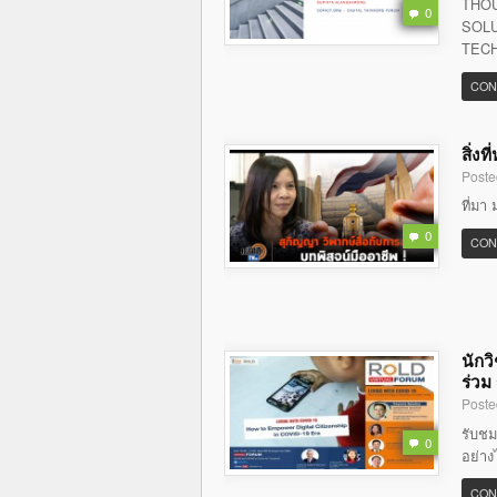
THOU
0
SOLU
TECH
CON
สิ่ง
Poste
ที่มา 
0
CON
นักว
ร่วม
Poste
รับชม
0
อย่าง
CON