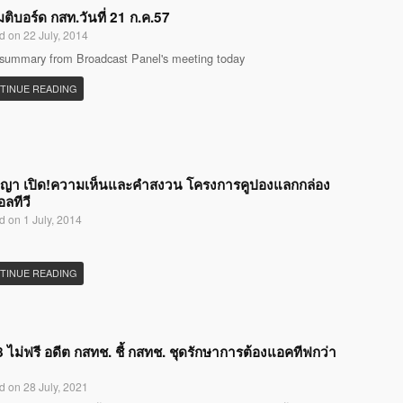
มติบอร์ด กสท.วันที่ 21 ก.ค.57
d on 22 July, 2014
 summary from Broadcast Panel's meeting today
TINUE READING
ญญา เปิด!ความเห็นและคำสงวน โครงการคูปองแลกกล่อง
อลทีวี
d on 1 July, 2014
TINUE READING
 ไม่ฟรี อดีต กสทช. ชี้ กสทช. ชุดรักษาการต้องแอคทีฟกว่า
d on 28 July, 2021