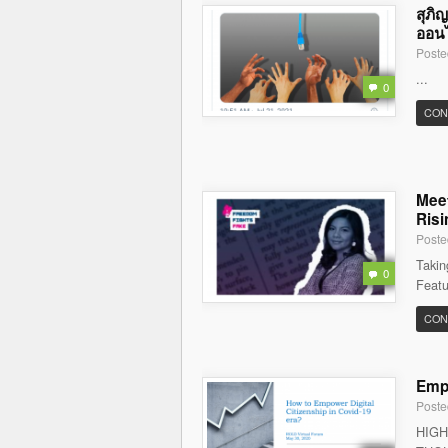
สุภิ
ออนไล
Poste
...
0
CON
Meet
Risi
Poste
Takin
0
Featu
CON
Empo
Poste
HIGH