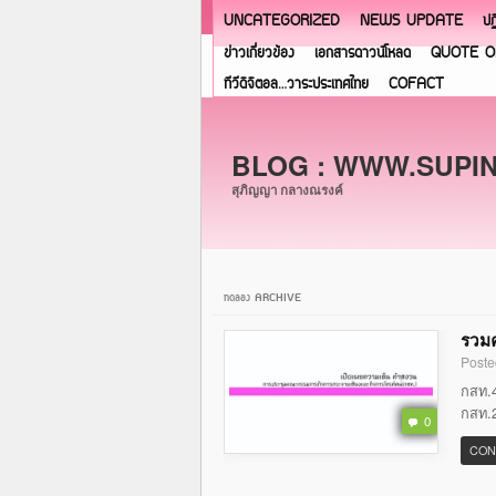
UNCATEGORIZED
NEWS UPDATE
ปฏ
ข่าวเกี่ยวข้อง
เอกสารดาวน์โหลด
QUOTE O
ทีวีดิจิตอล…วาระประเทศไทย
COFACT
BLOG : WWW.SUPI
สุภิญญา กลางณรงค์
ทดลอง ARCHIVE
รวมค
Poste
กสท.4
กสท.2
0
CON