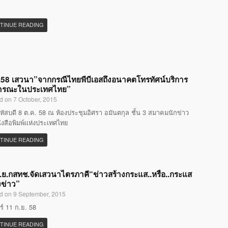
TINUE READING
58 เสวนา”จากกรณีไทยพีบีเอสถึงอนาคตโทรทัศน์บริการ
ารณะในประเทศไทย”
d on 7 October, 2015
หัสบดี 8 ต.ค. 58 ณ ห้องประชุมอิศรา อมันตกุล ชั้น 3 สมาคมนักข่าว
ังสือพิมพ์แห่งประเทศไทย
TINUE READING
.ย.กสทช.จัดเสวนาไตรภาคี“ข่าวสร้างกระแส..หรือ..กระแส
งข่าว”
d on 9 September, 2015
กร์ 11 ก.ย. 58
TINUE READING