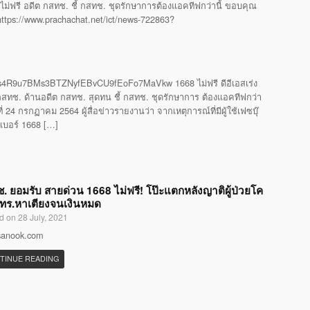
ไม่ฟรี อดีต กสทช. ชี้ กสทช. ชุดรักษาการต้องแอคทีฟกว่านี้ ขอบคุณ
 https://www.prachachat.net/ict/news-722863?
4R9u7BMs3BTZNyfEBvCU9fEoFo7MaVkw 1668 ไม่ฟรี ดีอีเอสเร่ง
ทช. ด้านอดีต กสทช. สุดทน ชี้ กสทช. ชุดรักษาการ ต้องแอคทีฟกว่า
24 กรกฏาคม 2564 ผู้สื่อข่าวรายงานว่า จากเหตุการณ์ที่มีผู้ใช้เฟซบุ๊
รเบอร์ 1668 […]
. ยอมรับ สายด่วน 1668 ไม่ฟรี! โป๊ะแตกหลังญาติผู้ป่วยโค
โทร.หาเตียงจนเงินหมด
d on 28 July, 2021
 sanook.com
TINUE READING