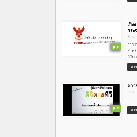
เปิด
กระจ
Poste
การร
0
สำหรั
ดิจิต
CON
ดาวน
Poste
...
0
CON