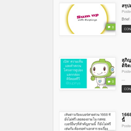
สรุป
Poste
Brief
0
CON
สุภิ
ดิจิต
Poste
...
0
CON
1668
นี้
Poste