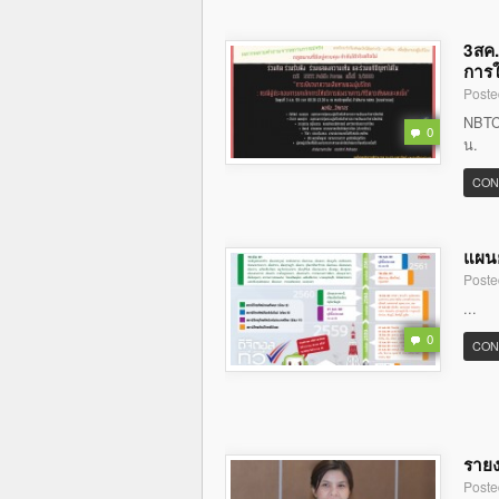
3สค.
การใ
Poste
NBTC 
0
น.
CON
แผนย
Poste
...
0
CON
รายง
Poste