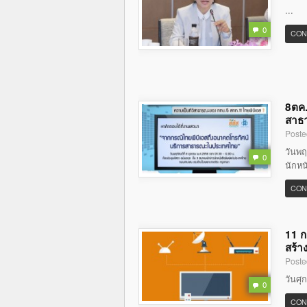
...
0
CON
8ตค.
สาธ
Poste
วันพฤ
0
นักหน
CON
11 ก
สร้า
Poste
วันศุ
0
CON