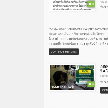
1668 
0
ที่มา
fbclid=IwAR16hiRIBJcSU340p0m1oYsd9Ds
ประสานยกเว้นค่าบริการสายด่วนโควิดจาก กส
นี้ เร่งทำ-ลดความซับซ้อนกระบวนทำงาน วันที่ 
กรายหนึ่ง โพสต์ข้อความว่า ลูกศิษย์มีการโท
CONTINUE READING
กสทช
วิด 
Poste
ที่มา
0
CON