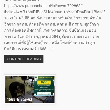
https://www.prachachat.net/ict/news-722863?
fbclid=IwAR16hiRIBJcSU340p0m1oYsd9Ds4R9u7BMs3B
1668 ไม่ฟรี ดีอีเอสเร่งประสานยกเว้นค่าบริการสายด่วนโค
วิดจาก กสทช. ด้านอดีต กสทช. สุดทน ชี้ กสทช. ชุดรักษา
การ ต้องแอคทีฟกว่านี้ เร่งทำ-ลดความซับซ้อนกระบวน
ทำงาน วันที่ 24 กรกฏาคม 2564 ผู้สื่อข่าวรายงานว่า จาก
เหตุการณ์ที่มีผู้ใช้เฟซบุ๊กรายหนึ่ง โพสต์ข้อความว่า ลูก
ศิษย์มีการโทรเบอร์ 1668 […]
CONTINUE READING