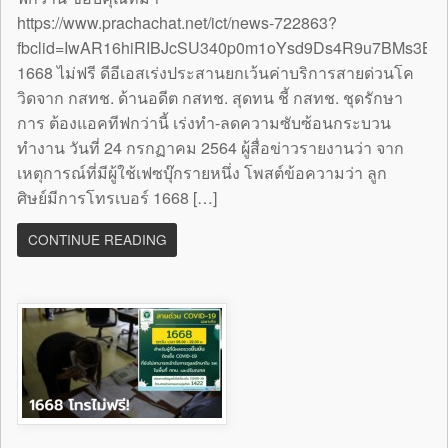
https://www.prachachat.net/ict/news-722863?
fbclid=IwAR16hiRIBJcSU340p0m1oYsd9Ds4R9u7BMs3B
1668 ไม่ฟรี ดีอีเอสเร่งประสานยกเว้นค่าบริการสายด่วนโค
วิดจาก กสทช. ด้านอดีต กสทช. สุดทน ชี้ กสทช. ชุดรักษา
การ ต้องแอคทีฟกว่านี้ เร่งทำ-ลดความซับซ้อนกระบวน
ทำงาน วันที่ 24 กรกฏาคม 2564 ผู้สื่อข่าวรายงานว่า จาก
เหตุการณ์ที่มีผู้ใช้เฟซบุ๊กรายหนึ่ง โพสต์ข้อความว่า ลูก
ศิษย์มีการโทรเบอร์ 1668 […]
CONTINUE READING