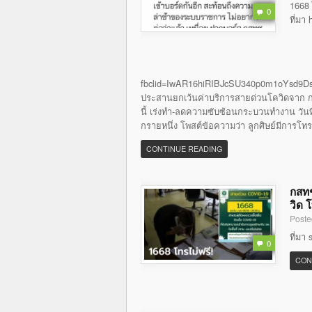
1668 
0
ที่มา
fbclid=IwAR16hiRIBJcSU340p0m1oYsd9Ds
ประสานยกเว้นค่าบริการสายด่วนโควิดจาก กส
นี้ เร่งทำ-ลดความซับซ้อนกระบวนทำงาน วันที่ 
กรายหนึ่ง โพสต์ข้อความว่า ลูกศิษย์มีการโท
CONTINUE READING
กสทช
วิด 
Poste
ที่มา
0
CON