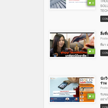
THOU
0
SOLU
TECH
CON
สิ่ง
Poste
ที่มา 
0
CON
นักว
ร่วม
Poste
รับชม
0
อย่าง
CON