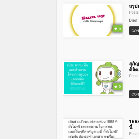
สรุป
Poste
Brief
0
CON
สุภิ
ดิจิต
Poste
...
0
CON
1668
นี้
Poste