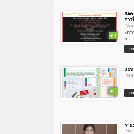
3สค.
การใ
Poste
NBTC 
0
น.
CON
แผนย
Poste
...
0
CON
รายง
Poste