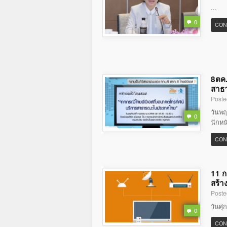
...
0
CON
8ตค.
สาธ
Poste
วันพฤ
0
นักหน
CON
11 ก
สร้า
Poste
วันศุ
0
CON