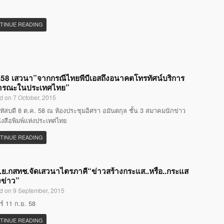
TINUE READING
58 เสวนา”จากกรณีไทยพีบีเอสถึงอนาคตโทรทัศน์บริการ
ารณะในประเทศไทย”
d on 7 October, 2015
หัสบดี 8 ต.ค. 58 ณ ห้องประชุมอิศรา อมันตกุล ชั้น 3 สมาคมนักข่าว
ังสือพิมพ์แห่งประเทศไทย
TINUE READING
.ย.กสทช.จัดเสวนาไตรภาคี“ข่าวสร้างกระแส..หรือ..กระแส
งข่าว”
d on 9 September, 2015
กร์ 11 ก.ย. 58
TINUE READING