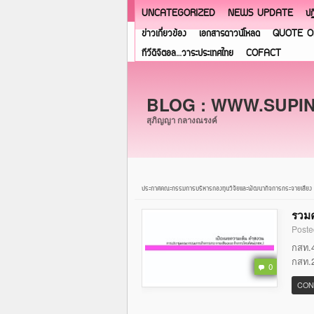
UNCATEGORIZED
NEWS UPDATE
ปฏ
ข่าวเกี่ยวข้อง
เอกสารดาวน์โหลด
QUOTE O
ทีวีดิจิตอล…วาระประเทศไทย
COFACT
BLOG : WWW.SUPI
สุภิญญา กลางณรงค์
ประกาศคณะกรรมการบริหารกองทุนวิจัยและพัฒนากิจการกระจายเสียง
รวมค
Poste
กสท.4
กสท.2
0
CON