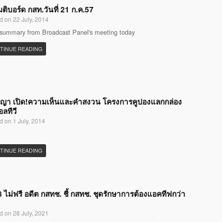
มติบอร์ด กสท.วันที่ 21 ก.ค.57
d on 22 July, 2014
 summary from Broadcast Panel's meeting today
TINUE READING
ญญา เปิด!ความเห็นและคำสงวน โครงการคูปองแลกกล่อง
อลทีวี
d on 1 July, 2014
TINUE READING
 ไม่ฟรี อดีต กสทช. ชี้ กสทช. ชุดรักษาการต้องแอคทีฟกว่า
d on 28 July, 2021