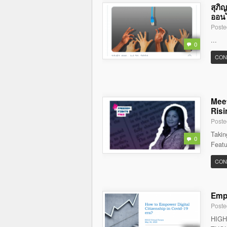
สุภิ
ออนไล
Poste
...
0
CON
Meet
Risi
Poste
Takin
0
Featu
CON
Empo
Poste
HIGH