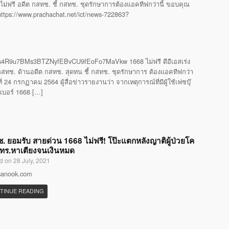
ไม่ฟรี อดีต กสทช. ชี้ กสทช. ชุดรักษาการต้องแอคทีฟกว่านี้ ขอบคุณ
 https://www.prachachat.net/ict/news-722863?
4R9u7BMs3BTZNyfEBvCU9fEoFo7MaVkw 1668 ไม่ฟรี ดีอีเอสเร่ง
ทช. ด้านอดีต กสทช. สุดทน ชี้ กสทช. ชุดรักษาการ ต้องแอคทีฟกว่า
24 กรกฏาคม 2564 ผู้สื่อข่าวรายงานว่า จากเหตุการณ์ที่มีผู้ใช้เฟซบุ๊
รเบอร์ 1668 […]
. ยอมรับ สายด่วน 1668 ไม่ฟรี! โป๊ะแตกหลังญาติผู้ป่วยโค
โทร.หาเตียงจนเงินหมด
d on 28 July, 2021
 sanook.com
TINUE READING