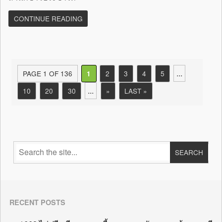
CONTINUE READING
...
PAGE 1 OF 136
2
3
4
5
1
...
10
20
30
»
LAST »
RECENT POSTS