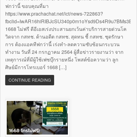
ฟกว่านี้ ขอบคุณที่มา
https://www.prachachat.net/ict/news-722863?
fbclid=IwAR16hiRIBJcSU340p0m1oYsd9Ds4R9u7BMs3B
1668 ไม่ฟรี ดีอีเอสเร่งประสานยกเว้นค่าบริการสายด่วนโค
วิดจาก กสทช. ด้านอดีต กสทช. สุดทน ชี้ กสทช. ชุดรักษา
การ ต้องแอคทีฟกว่านี้ เร่งทำ-ลดความซับซ้อนกระบวน
ทำงาน วันที่ 24 กรกฏาคม 2564 ผู้สื่อข่าวรายงานว่า จาก
เหตุการณ์ที่มีผู้ใช้เฟซบุ๊กรายหนึ่ง โพสต์ข้อความว่า ลูก
ศิษย์มีการโทรเบอร์ 1668 […]
CONTINUE READING