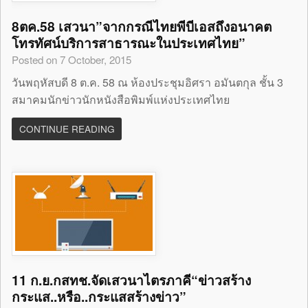
8ตค.58 เสวนา”จากกรณีไทยพีบีเอสถึงอนาคต
โทรทัศน์บริการสาธารณะในประเทศไทย”
Posted on 7 October, 2015
วันพฤหัสบดี 8 ต.ค. 58 ณ ห้องประชุมอิศรา อมันตกุล ชั้น 3
สมาคมนักข่าวนักหนังสือพิมพ์แห่งประเทศไทย
CONTINUE READING
11 ก.ย.กสทช.จัดเสวนาไตรภาคี“ข่าวสร้าง
กระแส..หรือ..กระแสสร้างข่าว”