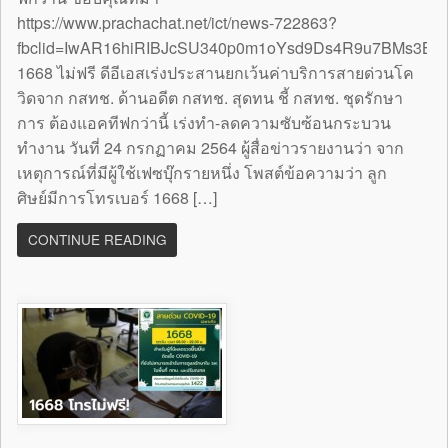
https://www.prachachat.net/ict/news-722863?
fbclid=IwAR16hiRIBJcSU340p0m1oYsd9Ds4R9u7BMs3B
1668 ไม่ฟรี ดีอีเอสเร่งประสานยกเว้นค่าบริการสายด่วนโค
วิดจาก กสทช. ด้านอดีต กสทช. สุดทน ชี้ กสทช. ชุดรักษา
การ ต้องแอคทีฟกว่านี้ เร่งทำ-ลดความซับซ้อนกระบวน
ทำงาน วันที่ 24 กรกฏาคม 2564 ผู้สื่อข่าวรายงานว่า จาก
เหตุการณ์ที่มีผู้ใช้เฟซบุ๊กรายหนึ่ง โพสต์ข้อความว่า ลูก
ศิษย์มีการโทรเบอร์ 1668 […]
CONTINUE READING