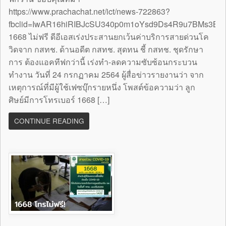
https://www.prachachat.net/ict/news-722863?
fbclid=IwAR16hiRIBJcSU340p0m1oYsd9Ds4R9u7BMs3B
1668 ไม่ฟรี ดีอีเอสเร่งประสานยกเว้นค่าบริการสายด่วนโค
วิดจาก กสทช. ด้านอดีต กสทช. สุดทน ชี้ กสทช. ชุดรักษา
การ ต้องแอคทีฟกว่านี้ เร่งทำ-ลดความซับซ้อนกระบวน
ทำงาน วันที่ 24 กรกฏาคม 2564 ผู้สื่อข่าวรายงานว่า จาก
เหตุการณ์ที่มีผู้ใช้เฟซบุ๊กรายหนึ่ง โพสต์ข้อความว่า ลูก
ศิษย์มีการโทรเบอร์ 1668 […]
CONTINUE READING