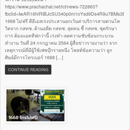
https://www.prachachat.net/ict/news-722863?
fbclid=IwAR16hiRIBJcSU340p0m1oYsd9Ds4R9u7BMs3B
1668 ไม่ฟรี ดีอีเอสเร่งประสานยกเว้นค่าบริการสายด่วนโค
วิดจาก กสทช. ด้านอดีต กสทช. สุดทน ชี้ กสทช. ชุดรักษา
การ ต้องแอคทีฟกว่านี้ เร่งทำ-ลดความซับซ้อนกระบวน
ทำงาน วันที่ 24 กรกฏาคม 2564 ผู้สื่อข่าวรายงานว่า จาก
เหตุการณ์ที่มีผู้ใช้เฟซบุ๊กรายหนึ่ง โพสต์ข้อความว่า ลูก
ศิษย์มีการโทรเบอร์ 1668 […]
CONTINUE READING