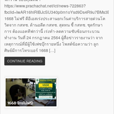
https://www.prachachat.net/ict/news-722863?
fbclid=IwAR16hiRIBJcSU340p0m1oYsd9Ds4R9u7BMs3B
1668 ไม่ฟรี ดีอีเอสเร่งประสานยกเว้นค่าบริการสายด่วนโค
วิดจาก กสทช. ด้านอดีต กสทช. สุดทน ชี้ กสทช. ชุดรักษา
การ ต้องแอคทีฟกว่านี้ เร่งทำ-ลดความซับซ้อนกระบวน
ทำงาน วันที่ 24 กรกฏาคม 2564 ผู้สื่อข่าวรายงานว่า จาก
เหตุการณ์ที่มีผู้ใช้เฟซบุ๊กรายหนึ่ง โพสต์ข้อความว่า ลูก
ศิษย์มีการโทรเบอร์ 1668 […]
CONTINUE READING