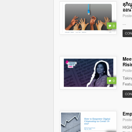
สุภิ
ออนไล
Poste
...
0
CON
Meet
Risi
Poste
Takin
0
Featu
CON
Empo
Poste
HIGH