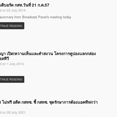
มติบอร์ด กสท.วันที่ 21 ก.ค.57
d on 22 July, 2014
 summary from Broadcast Panel's meeting today
TINUE READING
ญญา เปิด!ความเห็นและคำสงวน โครงการคูปองแลกกล่อง
อลทีวี
d on 1 July, 2014
TINUE READING
 ไม่ฟรี อดีต กสทช. ชี้ กสทช. ชุดรักษาการต้องแอคทีฟกว่า
d on 28 July, 2021