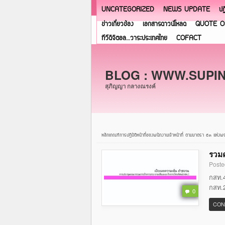
UNCATEGORIZED
NEWS UPDATE
ปฏ
ข่าวเกี่ยวข้อง
เอกสารดาวน์โหลด
QUOTE O
ทีวีดิจิตอล…วาระประเทศไทย
COFACT
BLOG : WWW.SUPI
สุภิญญา กลางณรงค์
หลักเกณฑ์การปฏิบัติหน้าที่ของพนักงานเจ้าหน้าที่ ตามมาตรา ๕๓ 
รวมค
Poste
กสท.4
กสท.2
0
CON