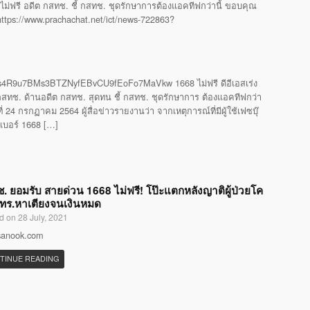
ไม่ฟรี อดีต กสทช. ชี้ กสทช. ชุดรักษาการต้องแอคทีฟกว่านี้ ขอบคุณ
 https://www.prachachat.net/ict/news-722863?
4R9u7BMs3BTZNyfEBvCU9fEoFo7MaVkw 1668 ไม่ฟรี ดีอีเอสเร่ง
ทช. ด้านอดีต กสทช. สุดทน ชี้ กสทช. ชุดรักษาการ ต้องแอคทีฟกว่า
24 กรกฏาคม 2564 ผู้สื่อข่าวรายงานว่า จากเหตุการณ์ที่มีผู้ใช้เฟซบุ๊
รเบอร์ 1668 […]
. ยอมรับ สายด่วน 1668 ไม่ฟรี! โป๊ะแตกหลังญาติผู้ป่วยโค
โทร.หาเตียงจนเงินหมด
d on 28 July, 2021
 sanook.com
TINUE READING