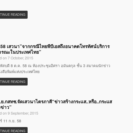
TINUE READING
58 เสวนา”จากกรณีไทยพีบีเอสถึงอนาคตโทรทัศน์บริการ
ารณะในประเทศไทย”
d on 7 October, 2015
หัสบดี 8 ต.ค. 58 ณ ห้องประชุมอิศรา อมันตกุล ชั้น 3 สมาคมนักข่าว
ังสือพิมพ์แห่งประเทศไทย
TINUE READING
.ย.กสทช.จัดเสวนาไตรภาคี“ข่าวสร้างกระแส..หรือ..กระแส
งข่าว”
d on 9 September, 2015
กร์ 11 ก.ย. 58
TINUE READING