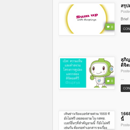
สรุป
Poste
Brief
0
CON
สุภิ
ดิจิต
Poste
...
0
CON
1668
นี้
Poste