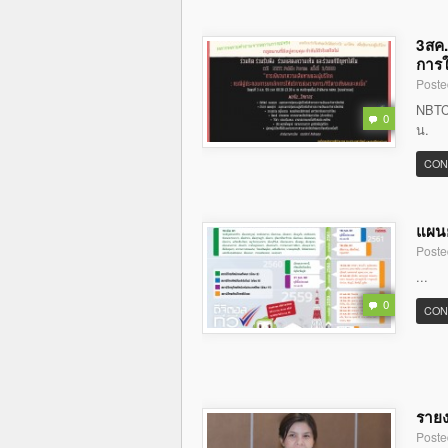
3สค.
การใ
Poste
NBTC 
0
น.
CON
แผนย
Poste
...
0
CON
รายง
Poste