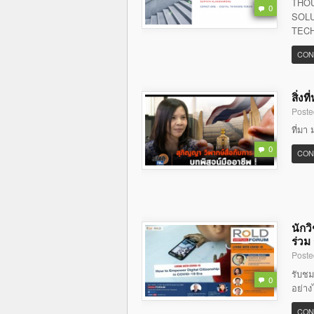
THOU
0
SOLU
TECH
CON
สิ่ง
Poste
ที่มา 
0
CON
นักว
ร่วม
Poste
รับชม
0
อย่าง
CON