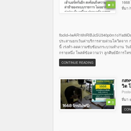
1668 
0
ที่มา
fbclid=IwAR16hiRIBJcSU340p0m1oYsd9Ds
ประสานยกเว้นค่าบริการสายด่วนโควิดจาก กส
นี้ เร่งทำ-ลดความซับซ้อนกระบวนทำงาน วันที่ 
กรายหนึ่ง โพสต์ข้อความว่า ลูกศิษย์มีการโท
CONTINUE READING
กสทช
วิด 
Poste
ที่มา
0
CON