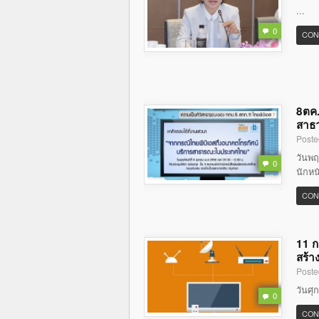
...
0
CON
8ตค.
สาธ
Poste
วันพฤ
0
นักหน
CON
11 ก
สร้า
Poste
วันศุ
0
CON