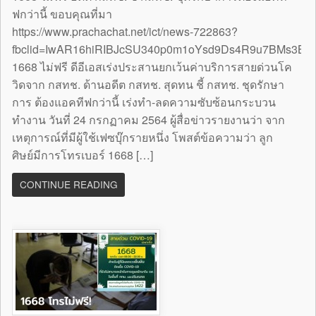
ฟกว่านี้ ขอบคุณที่มา
https://www.prachachat.net/ict/news-722863?
fbclid=IwAR16hiRIBJcSU340p0m1oYsd9Ds4R9u7BMs3B
1668 ไม่ฟรี ดีอีเอสเร่งประสานยกเว้นค่าบริการสายด่วนโค
วิดจาก กสทช. ด้านอดีต กสทช. สุดทน ชี้ กสทช. ชุดรักษา
การ ต้องแอคทีฟกว่านี้ เร่งทำ-ลดความซับซ้อนกระบวน
ทำงาน วันที่ 24 กรกฏาคม 2564 ผู้สื่อข่าวรายงานว่า จาก
เหตุการณ์ที่มีผู้ใช้เฟซบุ๊กรายหนึ่ง โพสต์ข้อความว่า ลูก
ศิษย์มีการโทรเบอร์ 1668 […]
CONTINUE READING