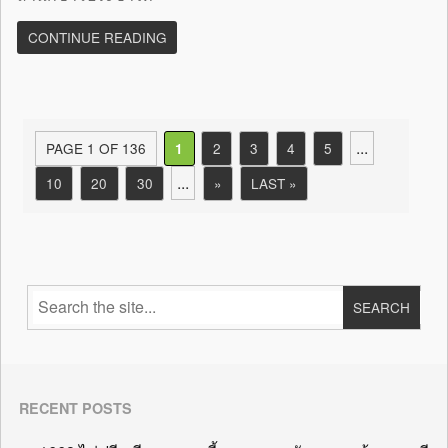
CONTINUE READING
...
PAGE 1 OF 136
2
3
4
5
1
...
10
20
30
»
LAST »
RECENT POSTS