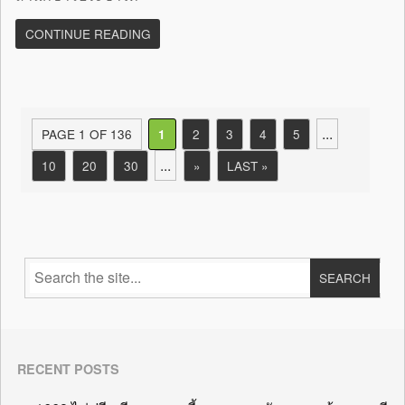
CONTINUE READING
...
PAGE 1 OF 136
2
3
4
5
1
...
10
20
30
»
LAST »
RECENT POSTS