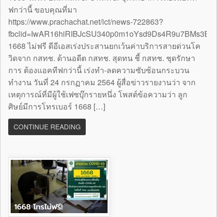
ฟกว่านี้ ขอบคุณที่มา
https://www.prachachat.net/ict/news-722863?
fbclid=IwAR16hiRIBJcSU340p0m1oYsd9Ds4R9u7BMs3B
1668 ไม่ฟรี ดีอีเอสเร่งประสานยกเว้นค่าบริการสายด่วนโค
วิดจาก กสทช. ด้านอดีต กสทช. สุดทน ชี้ กสทช. ชุดรักษา
การ ต้องแอคทีฟกว่านี้ เร่งทำ-ลดความซับซ้อนกระบวน
ทำงาน วันที่ 24 กรกฏาคม 2564 ผู้สื่อข่าวรายงานว่า จาก
เหตุการณ์ที่มีผู้ใช้เฟซบุ๊กรายหนึ่ง โพสต์ข้อความว่า ลูก
ศิษย์มีการโทรเบอร์ 1668 […]
CONTINUE READING