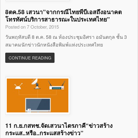
8ตค.58 เสวนา”จากกรณีไทยพีบีเอสถึงอนาคต
โทรทัศน์บริการสาธารณะในประเทศไทย”
Posted on 7 October, 2015
วันพฤหัสบดี 8 ต.ค. 58 ณ ห้องประชุมอิศรา อมันตกุล ชั้น 3
สมาคมนักข่าวนักหนังสือพิมพ์แห่งประเทศไทย
CONTINUE READING
11 ก.ย.กสทช.จัดเสวนาไตรภาคี“ข่าวสร้าง
กระแส..หรือ..กระแสสร้างข่าว”