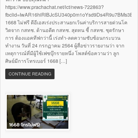
https://www.prachachat.net/ict/news-722863?
fbclid=IwAR16hiRIBJcSU340p0m1oYsd9Ds4R9u7BMs3B
1668 ไม่ฟรี ดีอีเอสเร่งประสานยกเว้นค่าบริการสายด่วนโค
วิดจาก กสทช. ด้านอดีต กสทช. สุดทน ชี้ กสทช. ชุดรักษา
การ ต้องแอคทีฟกว่านี้ เร่งทำ-ลดความซับซ้อนกระบวน
ทำงาน วันที่ 24 กรกฏาคม 2564 ผู้สื่อข่าวรายงานว่า จาก
เหตุการณ์ที่มีผู้ใช้เฟซบุ๊กรายหนึ่ง โพสต์ข้อความว่า ลูก
ศิษย์มีการโทรเบอร์ 1668 […]
CONTINUE READING