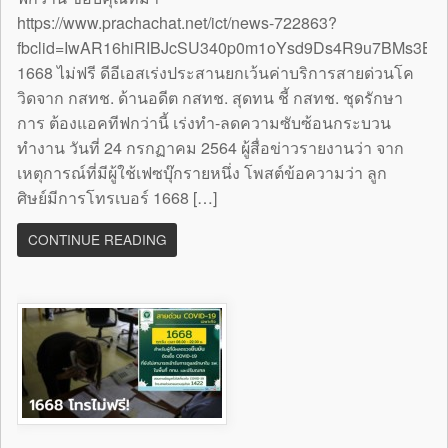
https://www.prachachat.net/ict/news-722863?
fbclid=IwAR16hiRIBJcSU340p0m1oYsd9Ds4R9u7BMs3B
1668 ไม่ฟรี ดีอีเอสเร่งประสานยกเว้นค่าบริการสายด่วนโค
วิดจาก กสทช. ด้านอดีต กสทช. สุดทน ชี้ กสทช. ชุดรักษา
การ ต้องแอคทีฟกว่านี้ เร่งทำ-ลดความซับซ้อนกระบวน
ทำงาน วันที่ 24 กรกฏาคม 2564 ผู้สื่อข่าวรายงานว่า จาก
เหตุการณ์ที่มีผู้ใช้เฟซบุ๊กรายหนึ่ง โพสต์ข้อความว่า ลูก
ศิษย์มีการโทรเบอร์ 1668 […]
CONTINUE READING