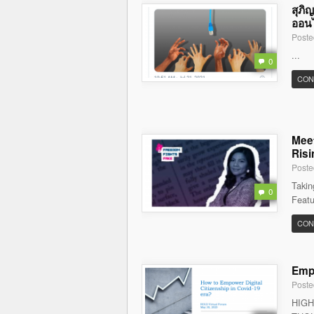
สุภิ
ออนไล
Poste
...
0
CON
Meet
Risi
Poste
Takin
0
Featu
CON
Empo
Poste
HIGH