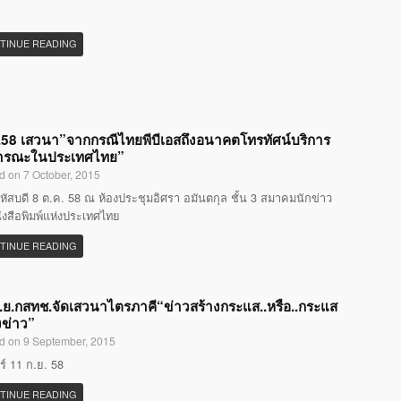
TINUE READING
58 เสวนา”จากกรณีไทยพีบีเอสถึงอนาคตโทรทัศน์บริการ
ารณะในประเทศไทย”
d on 7 October, 2015
หัสบดี 8 ต.ค. 58 ณ ห้องประชุมอิศรา อมันตกุล ชั้น 3 สมาคมนักข่าว
ังสือพิมพ์แห่งประเทศไทย
TINUE READING
.ย.กสทช.จัดเสวนาไตรภาคี“ข่าวสร้างกระแส..หรือ..กระแส
งข่าว”
d on 9 September, 2015
กร์ 11 ก.ย. 58
TINUE READING