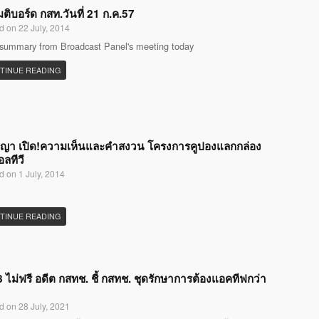
มติบอร์ด กสท.วันที่ 21 ก.ค.57
d on 22 July, 2014
 summary from Broadcast Panel's meeting today
TINUE READING
ญญา เปิด!ความเห็นและคำสงวน โครงการคูปองแลกกล่อง
อลทีวี
d on 1 July, 2014
TINUE READING
 ไม่ฟรี อดีต กสทช. ชี้ กสทช. ชุดรักษาการต้องแอคทีฟกว่า
d on 28 July, 2021