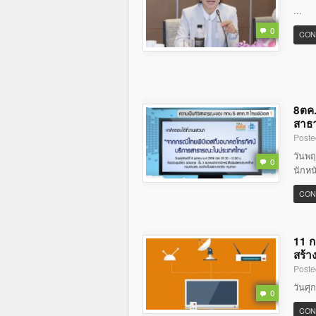
...
0
CON
8ตค.
สาธ
Poste
วันพฤ
0
นักหน
CON
11 ก
สร้า
Poste
วันศุ
0
CON