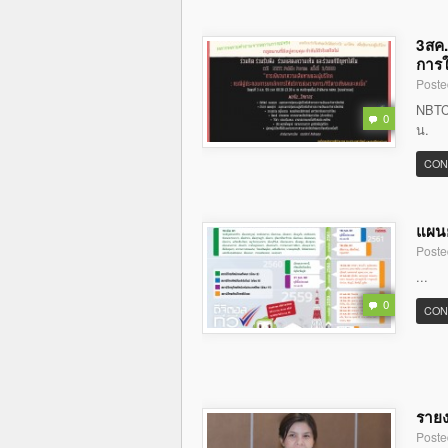
3สค.
การใ
Poste
NBTC 
0
น.
CON
แผนย
Poste
...
0
CON
รายง
Poste