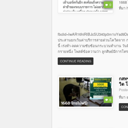
1668 
0
ที่มา
fbclid=IwAR16hiRIBJcSU340p0m1oYsd9Ds
ประสานยกเว้นค่าบริการสายด่วนโควิดจาก กส
นี้ เร่งทำ-ลดความซับซ้อนกระบวนทำงาน วันที่ 
กรายหนึ่ง โพสต์ข้อความว่า ลูกศิษย์มีการโท
CONTINUE READING
กสทช
วิด 
Poste
ที่มา
0
CON