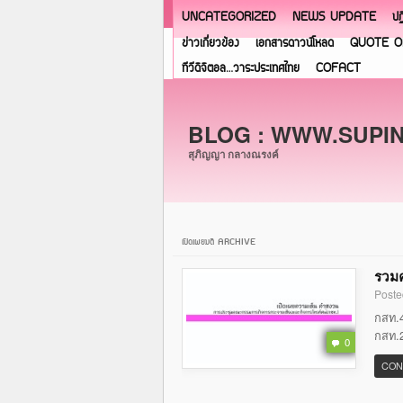
UNCATEGORIZED
NEWS UPDATE
ปฏ
ข่าวเกี่ยวข้อง
เอกสารดาวน์โหลด
QUOTE O
ทีวีดิจิตอล…วาระประเทศไทย
COFACT
BLOG : WWW.SUPI
สุภิญญา กลางณรงค์
เปิดเผยมติ ARCHIVE
รวมค
Poste
กสท.4
กสท.2
0
CON