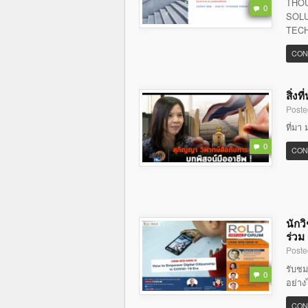
THOU
0
SOLU
TECH
CON
สิ่ง
Poste
ที่มา 
0
CON
นักว
ร่วม
Poste
รับชม
0
อย่าง
CON