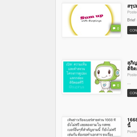
สรุป
Poste
Brief
0
CON
สุภิ
ดิจิต
Poste
...
0
CON
1668
นี้
Poste