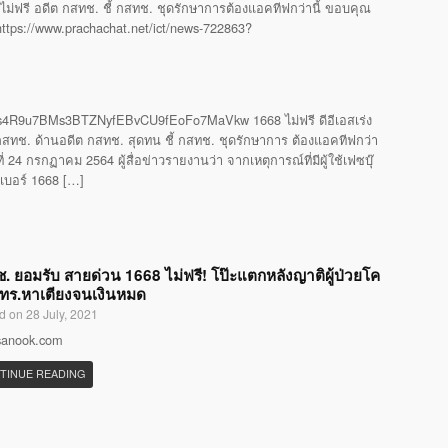
ไม่ฟรี อดีต กสทช. ชี้ กสทช. ชุดรักษาการต้องแอคทีฟกว่านี้ ขอบคุณ
 https://www.prachachat.net/ict/news-722863?
4R9u7BMs3BTZNyfEBvCU9fEoFo7MaVkw 1668 ไม่ฟรี ดีอีเอสเร่ง
ทช. ด้านอดีต กสทช. สุดทน ชี้ กสทช. ชุดรักษาการ ต้องแอคทีฟกว่า
24 กรกฏาคม 2564 ผู้สื่อข่าวรายงานว่า จากเหตุการณ์ที่มีผู้ใช้เฟซบุ๊
รเบอร์ 1668 […]
. ยอมรับ สายด่วน 1668 ไม่ฟรี! โป๊ะแตกหลังญาติผู้ป่วยโค
โทร.หาเตียงจนเงินหมด
d on 28 July, 2021
 sanook.com
TINUE READING