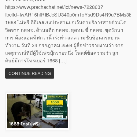
https://www.prachachat.net/ict/news-722863?
fbclid=IwAR16hiRIBJcSU340p0m1oYsd9Ds4R9u7BMs3B
1668 ไม่ฟรี ดีอีเอสเร่งประสานยกเว้นค่าบริการสายด่วนโค
วิดจาก กสทช. ด้านอดีต กสทช. สุดทน ชี้ กสทช. ชุดรักษา
การ ต้องแอคทีฟกว่านี้ เร่งทำ-ลดความซับซ้อนกระบวน
ทำงาน วันที่ 24 กรกฏาคม 2564 ผู้สื่อข่าวรายงานว่า จาก
เหตุการณ์ที่มีผู้ใช้เฟซบุ๊กรายหนึ่ง โพสต์ข้อความว่า ลูก
ศิษย์มีการโทรเบอร์ 1668 […]
CONTINUE READING