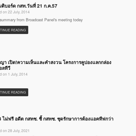
มติบอร์ด กสท.วันที่ 21 ก.ค.57
d on 22 July, 2014
 summary from Broadcast Panel's meeting today
TINUE READING
ญญา เปิด!ความเห็นและคำสงวน โครงการคูปองแลกกล่อง
อลทีวี
d on 1 July, 2014
TINUE READING
 ไม่ฟรี อดีต กสทช. ชี้ กสทช. ชุดรักษาการต้องแอคทีฟกว่า
d on 28 July, 2021