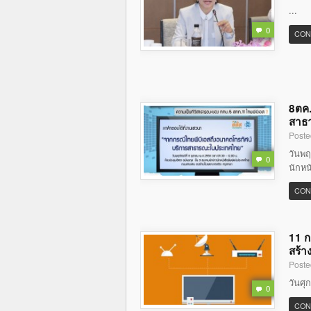
...
0
CON
8ตค.
สาธ
Poste
วันพฤ
0
นักหน
CON
11 ก
สร้า
Poste
วันศุ
0
CON