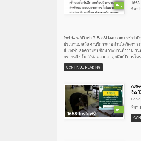
1668 
0
ที่มา
fbclid=IwAR16hiRIBJcSU340p0m1oYsd9Ds
ประสานยกเว้นค่าบริการสายด่วนโควิดจาก กส
นี้ เร่งทำ-ลดความซับซ้อนกระบวนทำงาน วันที่ 
กรายหนึ่ง โพสต์ข้อความว่า ลูกศิษย์มีการโท
CONTINUE READING
กสทช
วิด 
Poste
ที่มา
0
CON