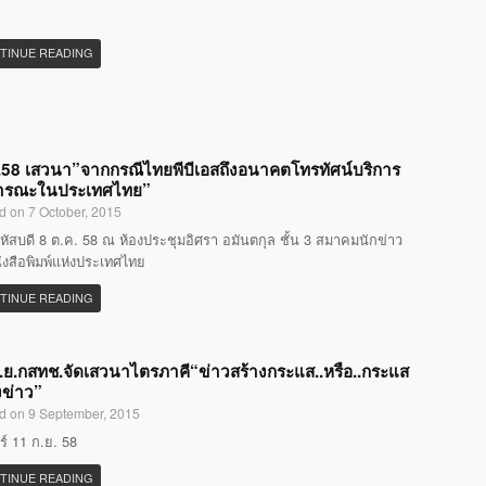
TINUE READING
58 เสวนา”จากกรณีไทยพีบีเอสถึงอนาคตโทรทัศน์บริการ
ารณะในประเทศไทย”
d on 7 October, 2015
หัสบดี 8 ต.ค. 58 ณ ห้องประชุมอิศรา อมันตกุล ชั้น 3 สมาคมนักข่าว
ังสือพิมพ์แห่งประเทศไทย
TINUE READING
.ย.กสทช.จัดเสวนาไตรภาคี“ข่าวสร้างกระแส..หรือ..กระแส
งข่าว”
d on 9 September, 2015
กร์ 11 ก.ย. 58
TINUE READING