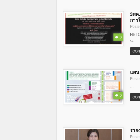
3สค.
การใ
Poste
NBTC 
0
น.
CON
แผนย
Poste
...
0
CON
รายง
Poste