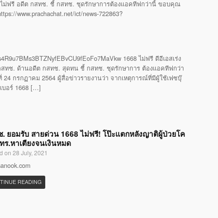
ไม่ฟรี อดีต กสทช. ชี้ กสทช. ชุดรักษาการต้องแอคทีฟกว่านี้ ขอบคุณ
 https://www.prachachat.net/ict/news-722863?
4R9u7BMs3BTZNyfEBvCU9fEoFo7MaVkw 1668 ไม่ฟรี ดีอีเอสเร่ง
ทช. ด้านอดีต กสทช. สุดทน ชี้ กสทช. ชุดรักษาการ ต้องแอคทีฟกว่า
24 กรกฏาคม 2564 ผู้สื่อข่าวรายงานว่า จากเหตุการณ์ที่มีผู้ใช้เฟซบุ๊
รเบอร์ 1668 […]
. ยอมรับ สายด่วน 1668 ไม่ฟรี! โป๊ะแตกหลังญาติผู้ป่วยโค
โทร.หาเตียงจนเงินหมด
d on 28 July, 2021
 sanook.com
TINUE READING