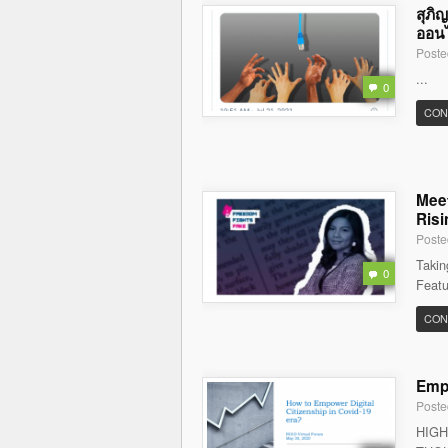
สุภิ
ออนไล
Poste
...
0
CON
Meet
Risi
Poste
Takin
0
Featu
CON
Empo
Poste
HIGH