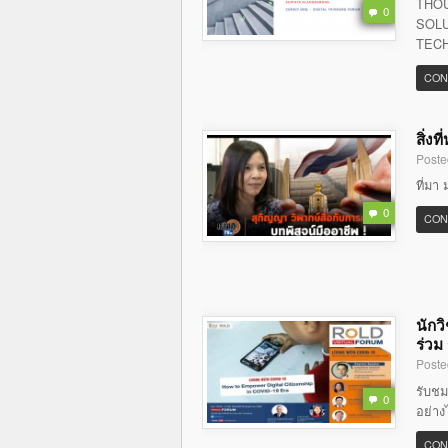
THOU
0
SOLU
TECH
CON
สิ่ง
Poste
ที่มา 
0
CON
นักว
ร่วม
Poste
รับชม
0
อย่าง
CON