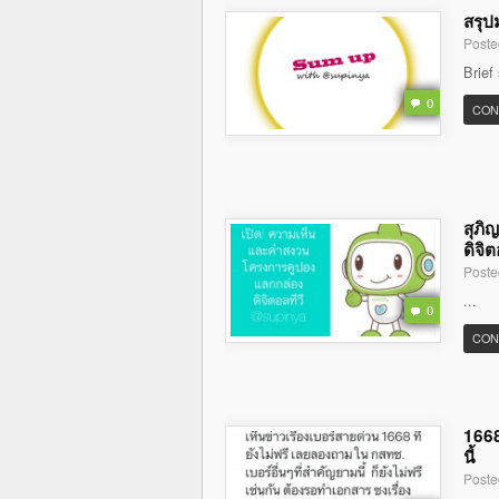
สรุป
Poste
Brief
0
CON
สุภิ
ดิจิต
Poste
...
0
CON
1668
นี้
Poste