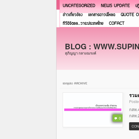
UNCATEGORIZED
NEWS UPDATE
ปฏ
ข่าวเกี่ยวข้อง
เอกสารดาวน์โหลด
QUOTE O
ทีวีดิจิตอล…วาระประเทศไทย
COFACT
BLOG : WWW.SUPI
สุภิญญา กลางณรงค์
แจกคูปอง ARCHIVE
รวมค
Poste
กสท.4
กสท.2
0
CON