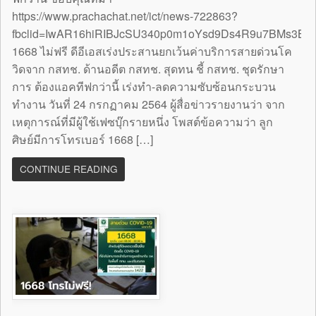
https://www.prachachat.net/ict/news-722863?
fbclid=IwAR16hiRIBJcSU340p0m1oYsd9Ds4R9u7BMs3B
1668 ไม่ฟรี ดีอีเอสเร่งประสานยกเว้นค่าบริการสายด่วนโค
วิดจาก กสทช. ด้านอดีต กสทช. สุดทน ชี้ กสทช. ชุดรักษา
การ ต้องแอคทีฟกว่านี้ เร่งทำ-ลดความซับซ้อนกระบวน
ทำงาน วันที่ 24 กรกฏาคม 2564 ผู้สื่อข่าวรายงานว่า จาก
เหตุการณ์ที่มีผู้ใช้เฟซบุ๊กรายหนึ่ง โพสต์ข้อความว่า ลูก
ศิษย์มีการโทรเบอร์ 1668 […]
CONTINUE READING