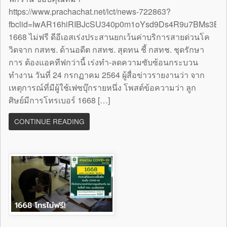
https://www.prachachat.net/ict/news-722863?
fbclid=IwAR16hiRIBJcSU340p0m1oYsd9Ds4R9u7BMs3B
1668 ไม่ฟรี ดีอีเอสเร่งประสานยกเว้นค่าบริการสายด่วนโค
วิดจาก กสทช. ด้านอดีต กสทช. สุดทน ชี้ กสทช. ชุดรักษา
การ ต้องแอคทีฟกว่านี้ เร่งทำ-ลดความซับซ้อนกระบวน
ทำงาน วันที่ 24 กรกฏาคม 2564 ผู้สื่อข่าวรายงานว่า จาก
เหตุการณ์ที่มีผู้ใช้เฟซบุ๊กรายหนึ่ง โพสต์ข้อความว่า ลูก
ศิษย์มีการโทรเบอร์ 1668 […]
CONTINUE READING